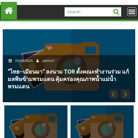
06/08/2026
“รมว. สุขาต
026
admin1
โมเดล” ระด
ียนมา“ ลงนาม TOR ตั้งคณะทำงานร่วม แก้
ภูเก็ต อีก 
ามพรมแดน คุ้มครองคุณภาพน้ำแม่น้ำ
นันทนาการหา
ประโยชน์