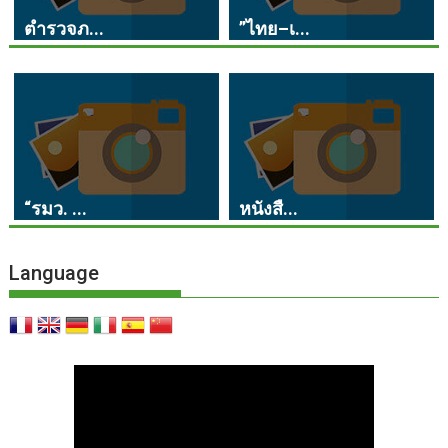
ตำรวจภ...
”ไทย–เ...
“รมว. ...
หนังสื...
Language