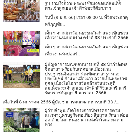
รูป รวมใจถวายพระพรชัยมงคลแด่สมเด็จ
พระเจ้าลูกเธอ เจ้าฟ้าพัชรกิติยาภาฯ
วันนี้ (9 ม.ค. 66) เวลา 08.00 น. ที่วัดพระธาตุ
หริภุญชัย...
เด็ก ๆ จากสภาวัฒนธรรมสันกำแพง เชิญชวน
เที่ยวงานร่มบ่อสร้าง ครั้งที่ 38 ประจำปี 2566
เด็ก ๆ จากสภาวัฒนธรรมสันกำแพง เชิญชวน
เที่ยวงานร่มบ่อสร้...
ผู้บัญชาการมณฑลทหารบกที่ 38 นำกำลังพล
จิตอาสา พร้อมกับเทศบาลเมืองน่าน
ประชาชนจิตอาสา ร่วมพัฒนาสาธารณะ
ประโยชน์ กำแพงเมืองเก่า ถวายเป็นพระราช
กุศล เนื่องในโอกาสวันคล้ายวันประสูติ
สมเด็จพระเจ้าลูกเธอ เจ้าฟ้าสิริวัณณวรี นารี
รัตนราชกัญญา 8 มกราคม 2566
เมื่อวันที่ 8 มกราคม 2566 ผู้บัญชาการมณฑลทหารบกที่ 38 /...
ผู้ว่าฯลำพูน เปิดโครงการนิทรรศการตาม
แนวทางเศรษฐกิจพอเพียง สืบสาน รักษา ต่อย
อด ด้วยโคก หนอง นา แห่งน้ำใจและความ
หวัง