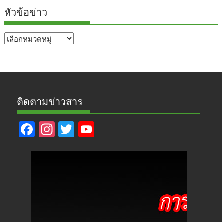
หัวข้อข่าว
หัวข้อ
ข่าว
ติดตามข่าวสาร
F
In
T
Y
ac
st
w
o
e
a
itt
u
b
gr
er
T
o
a
u
o
m
b