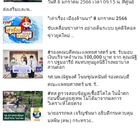
วันที่ 8 มกราคม 2566 เวลา 09.15 น. ที่ศูนย์
ส่งเสริมและพ...
“เล่าเรื่อง เมืองล้านนา” 8 มกราคม 2566
ขับเคลื่อนข่าวสาร อย่างเต็มระบบ ยุคดิจิตอล
ข่าวยุคใหม่ ...
#รองคณบดีคณะแพทยศาสตร์ มช. รับมอบ
เงินบริจาคจำนวน 100,000 บาท จาก คุณณัฐิ
กา ปฐมอารีย์ สมทบทุนมูลนิธิโรงพยาบาล
สวนดอก
รศ.นพ.ณัฐพงศ์ โฆษชุณหนันท์ รองคณบดี
คณะแพทยศาสตร์ มช. รั...
#ทส.ตรวจสอบข้อมูลเชื้ออีโคไล ในน้ำตก
ก่อนขึ้นดอยสุเทพ ไม่ได้มาจากผลการ
วิเคราะห์โดยตรง
นายอรรถพล เจริญชันษา อธิบดีกรมควบคุม
มลพิษ (คพ.) กระทรวง...