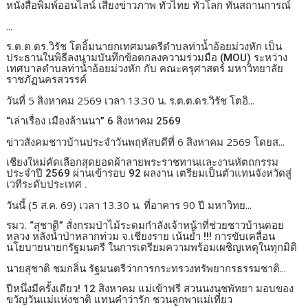
หนังสือพิมพ์ออนไลน์ เสียงข่าวภาพ ทั่วไทย ทั่วโลก ทันสถานการณ์
...
ร.ต.ต.ดร.วิรัช โตอิ้มนายกเทศมนตรีตำบลท่าน้ำอ้อยม่วงหัก เป็น
ประธานในพิธีลงนามบันทึกข้อตกลงความร่วมมือ (MOU) ระหว่าง
เทศบาลตำบลท่าน้ำอ้อยม่วงหัก กับ คณะครุศาสตร์ มหาวิทยาลัย
ราชภัฏนครสวรรค์
วันที่ 5 สิงหาคม 2569 เวลา 13.30 น. ร.ต.ต.ดร.วิรัช โตอิ...
“เล่าเรื่อง เมืองล้านนา” 6 สิงหาคม 2569
ข่าวสังคมชาวบ้านประจำวันพฤหัสบดีที่ 6 สิงหาคม 2569 โดยส...
เชียงใหม่คัดเลือกสุดยอดผ้าลายพระราชทานและงานหัตถกรรม
ประจำปี 2569 ผ่านเข้ารอบ 92 ผลงาน เตรียมเป็นตัวแทนจังหวัดสู่
เวทีระดับประเทศ .
วันนี้ (5 ส.ค. 69) เวลา 13.30 น. ที่อาคาร 90 ปี มหาวิทย...
รมว. “สุชาติ” สั่งกรมป่าไม้ระดมกำลังเจ้าหน้าที่ช่วยชาวบ้านดอย
หลวง หลังน้ำป่าหลากท่วม จ.เชียงราย เน้นย้ำ !!! การขับเคลื่อน
นโยบายนายกรัฐมนตรี ในการเตรียมความพร้อมเผชิญเหตุในทุกมิติ
นายสุชาติ ชมกลิ่น รัฐมนตรีว่าการกระทรวงทรัพยากรธรรมชาติ...
ปีหนึ่งมีครั้งเดียว! 12 สิงหาคม แม่เข้าฟรี สวนนงนุชพัทยา มอบของ
ขวัญวันแม่แห่งชาติ แทนคำว่ารัก ชวนลูกพาแม่เที่ยว