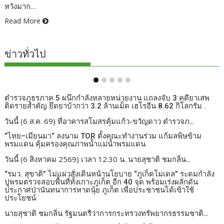
หวังมาก…
Read More
ข่าวทั่วไป
ตำรวจภูธรภาค 5 ผนึกกำลังหลายหน่วยงาน แถลงจับ 3 คดียาเสพ
ติดรายสำคัญ ยึดยาบ้ากว่า 3.2 ล้านเม็ด เฮโรอีน 8.62 กิโลกรัม .
วันนี้ (6 ส.ค. 69) ที่อาคารสโมสรคุ้มแก้ว-ขวัญดาว ตำรวจภ...
”ไทย–เมียนมา“ ลงนาม TOR ตั้งคณะทำงานร่วม แก้มลพิษข้าม
พรมแดน คุ้มครองคุณภาพน้ำแม่น้ำพรมแดน
วันนี้ (6 สิงหาคม 2569) เวลา 12.30 น. นายสุชาติ ชมกลิ่น...
“รมว. สุขาติ” ไม่แผ่วสั่งเดินหน้านโยบาย “ภูเก็ตโมเดล” ระดมกำลัง
ปูพรมตรวจสอบพื้นที่ทั้งเกาะภูเก็ต อีก 40 จุด พร้อมเร่งผลักดัน
ประกาศป่านันทนาการหาดนุ้ย ภูเก็ต เพื่อประชาชนได้เข้าใช้
ประโยชน์
นายสุชาติ ชมกลิ่น รัฐมนตรีว่าการกระทรวงทรัพยากรธรรมชาติ...