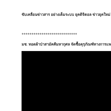
b
er
di
g
bl
e
y
o
t
er
r
st
Li
o
n
ขับเคลื่อนข่าวสาร อย่างเต็มระบบ ยุคดิจิตอล ข่าวยุคใหม
k
k
****************************
มช. ทอดผ้าป่าสามัคคีมหากุศล จัดซื้อคุรุภัณฑ์ทางการแพ