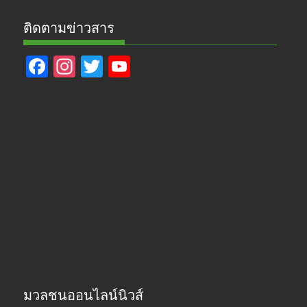
ติดตามข่าวสาร
F
In
T
Y
ac
st
w
o
e
a
itt
u
b
gr
er
T
o
a
u
o
m
b
k
e
มวลชนออนไลน์นิวส์