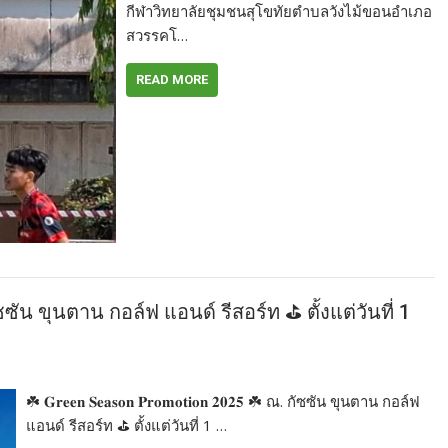
กีฬาวิทยาลัยชุมชนสุโขทัยตำบลวังไม้ขอนอำเภอ
สวรรคโ…
READ MORE
𝟓 ☘️ ณ. กัซซัน ขุนตาน กอล์ฟ แอนด์ รีสอร์ท ⛳️ ตั้งแต่วันที่ 1
☘️ 𝐆𝐫𝐞𝐞𝐧 𝐒𝐞𝐚𝐬𝐨𝐧 𝐏𝐫𝐨𝐦𝐨𝐭𝐢𝐨𝐧 𝟐𝟎𝟐𝟓 ☘️ ณ. กัซซัน ขุนตาน กอล์ฟ
แอนด์ รีสอร์ท ⛳️ ตั้งแต่วันที่ 1 …