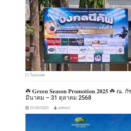
ในประทศ
☘️ 𝐆𝐫𝐞𝐞𝐧 𝐒𝐞𝐚𝐬𝐨𝐧 𝐏𝐫𝐨𝐦𝐨𝐭𝐢𝐨𝐧 𝟐𝟎𝟐
มีนาคม – 31 ตุลาคม 2568
01/03/2025
admin1