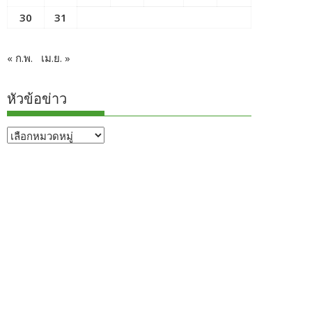
30
31
« ก.พ.
เม.ย. »
หัวข้อข่าว
หัวข้อ
ข่าว