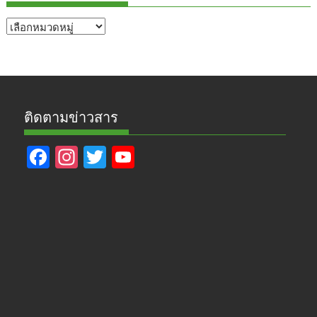
หัวข้อ
ข่าว
ติดตามข่าวสาร
F
In
T
Y
ac
st
w
o
e
a
itt
u
b
gr
er
T
o
a
u
o
m
b
k
e