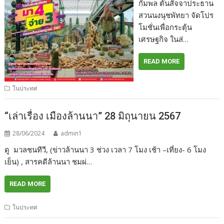
กัมพล ตันสัจจาประธาน
สวนนงนุชพัทยา จัดโปร
โมชั่นเพื่อกระตุ้น
เศรษฐกิจ ในส่…
READ MORE
ในประทศ
“เล่าเรื่อง เมืองล้านนา” 28 มิถุนายน 2567
28/06/2024
admin1
ดู มวลชนทีวี, (ข่าวล้านนา 3 ช่วง เวลา 7 โมง เช้า –เที่ยง- 6 โมง
เย็น) , สารคดีล้านนา ชมผ่…
READ MORE
ในประทศ