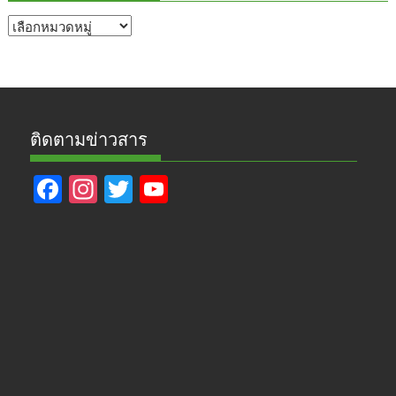
หัวข้อ
ข่าว
ติดตามข่าวสาร
F
In
T
Y
ac
st
w
o
e
a
itt
u
b
gr
er
T
o
a
u
o
m
b
k
e