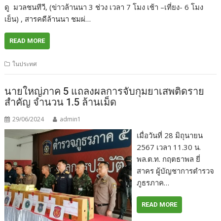
ดู มวลชนทีวี, (ข่าวล้านนา 3 ช่วง เวลา 7 โมง เช้า –เที่ยง- 6 โมง
เย็น) , สารคดีล้านนา ชมผ่…
READ MORE
ในประทศ
นายใหญ่ภาค 5 แถลงผลการจับกุมยาเสพติดราย
สำคัญ จำนวน 1.5 ล้านเม็ด
29/06/2024
admin1
เมื่อวันที่ 28 มิถุนายน
2567 เวลา 11.30 น.
พล.ต.ท. กฤตธาพล ยี่
สาคร ผู้บัญชาการตำรวจ
ภูธรภาค…
READ MORE