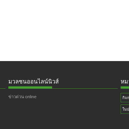
มวลชนออนไลน์นิวส์
หมว
ข่าวด่วน online
กิจ
ในป