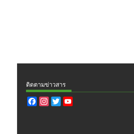
ติดตามข่าวสาร
F
In
T
Y
ac
st
w
o
e
a
itt
u
b
gr
er
T