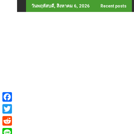
Skip
วันพฤหัสบดี, สิงหาคม 6, 2026
Recent posts
to
content
F
a
T
c
w
R