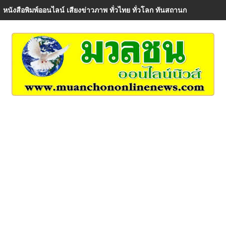
ร.ต.ต.ดร.วิรัช โตอิ้มนายกเทศมนตรีตำบลท่าน้ำอ้อยม่วงหัก เป็นประธา