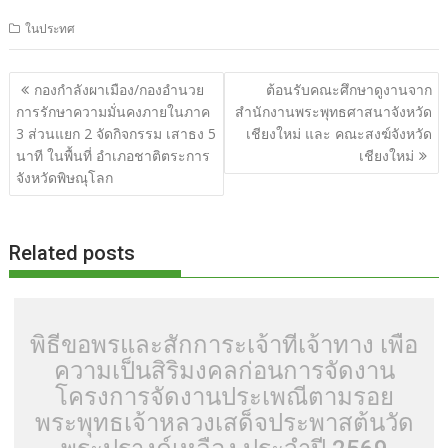
ac
w
e
n
o
u
nt
o
h
ในประทศ
e
itt
d
e
g
m
er
p
ar
b
er
di
g
bl
e
y
e
แนะแนว
กองกำลังผาเมือง/กองอำนวย
ต้อนรับคณะศึกษาดูงานจาก
o
t
er
r
st
Li
เรื่อง
การรักษาความมั่นคงภายในภาค
สำนักงานพระพุทธศาสนาจังหวัด
o
n
3 ส่วนแยก 2 จัดกิจกรรม เสาธง 5
เชียงใหม่ และ คณะสงฆ์จังหวัด
นาที ในพื้นที่ อำเภอชาติตระการ
เชียงใหม่
k
k
จังหวัดพิษณุโลก
Related posts
พิธีขอพรและสักการะเจ้าที่เจ้าทาง เพื่อ
ความเป็นสิริมงคลก่อนการจัดงาน
โครงการจัดงานประเพณีตามรอย
พระพุทธเจ้าหลวงเสด็จประพาสต้นวัด