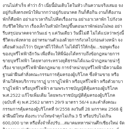
งานไม่สำเร็จ คำว่า ถ้า เนี่ยนี้มันเติบโตในหัว เกินความจริงเสมอ จง
อยู่กับสิ่งตรงหน้าให้มากกว่าอยู่กับอนาคต กินก็คือกิน งานก็คืองาน
พักก็คือพัก อย่าเอาเวลากินไปคิดเรื่องงาน อย่าเอาเวลาพัก ไปกังวล
กับชีวิตให้มาก เรื่องเล็กในหัวมักใหญ่ขึ้นตอนเราพักผ่อนไม่พอ อย่า
รีบสรุปอนาคตจากวันแย่ ๆ แค่วันเดียว วันนี้ไม่ดี ไม่ได้แปลว่าพรุ่งนี้
ชีวิตจะพังทลาย อย่าทรมานตัวเองด้วยการกังวลไปก่อนล่วงหน้า จง
เตือนตัวเองไว้ว่า ปัญหามีไว้ให้แก้ ไม่ได้มีไว้ให้กลุ้ม….ขอพูดเรื่อง
ของบุหรี่ไฟฟ้าอีกวัน เพื่อที่จะให้พี่น้องได้ทราบถึงข้อกฎหมายการ
ขายบุหรี่ไฟฟ้า โดยทางกระทรวงยุติธรรมได้แนะนำกฎหมายน่ารู้
เรื่อง ขายบุหรี่ไฟฟ้าผิดกฎหมาย การจำหน่ายบุหรี่ไฟฟ้ามีความผิด
ฐานฝ่าฝืนคำสั่งคณะกรรมการคุ้มครองผู้บริโภค ซึ่งห้ามขาย หรือ
ห้ามให้ชลบริการบาราฏุ่ บาราฏุ่ไฟฟ้า หรือบุหรี่ไฟฟ้า หรือตัวยาบา
ราฏุ่ไฟฟ้า หรือบุหรี่ไฟฟ้า ตามพระราชบัญญัติคุ้มครองผู้บริโภค
พ.ศ.2522 แก้ไขเพิ่มเติม โดยพระราชบัญญัติคุ้มครองผู้บริโภค
(ฉบับที่ 4) พ.ศ.2562 มาตรา 29/9 มาตรา 56/4 และคำสั่งคณะ
กรรมการคุ้มครองผู้บริโภคที่ 9/2558 ลงวันที่ 28 มกราคม 2568 ผู้
ฝ่าฝืนมีโทษ ต้องระวางโทษจำคุกไม่เกิน 3 ปี หรือปรับไม่เกิน
600,000 บาท หรือทั้งจำทั้งปรับ….สมาคมทหารผ่านศึกเชียงใหม่ จัด