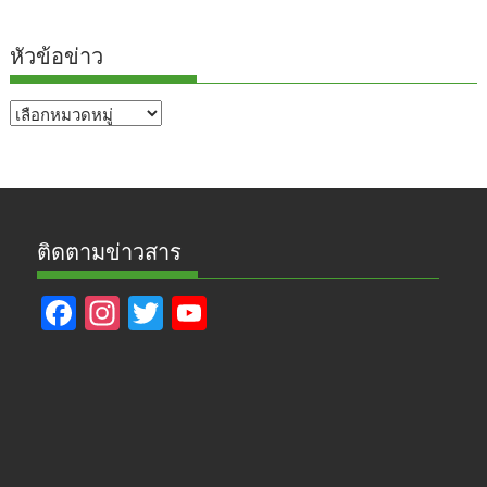
หัวข้อข่าว
หัวข้อ
ข่าว
ติดตามข่าวสาร
F
In
T
Y
ac
st
w
o
e
a
itt
u
b
gr
er
T
o
a
u
o
m
b