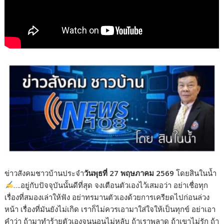
ข่าวสังคมชาวบ้านประจำ
วันพุธที่ 27 พฤษภาคม 2569
โดยสินในน้ำ
….อยู่กับปัจจุบันนั้นดีที่สุด จงเตือนตัวเองไว้เสมอว่า อย่าเชื่อทุก
เรื่องที่สมองเล่าให้ฟัง อย่าทรมานตัวเองด้วยการเครียดไปก่อนล่วง
หน้า เรื่องที่มันยังไม่เกิด เราก็ไม่ควรเอามาใส่ใจให้เป็นทุกข์ อย่าเอา
คำว่า ถ้ามาทำร้ายตัวเองจนนอนไม่หลับ ถ้าเราพลาด ถ้าเขาไม่รัก ถ้า