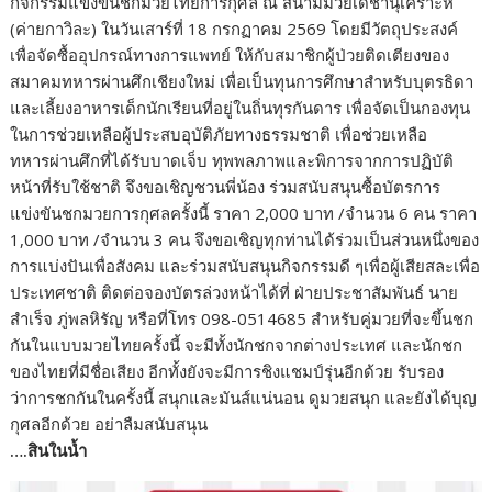
กิจกรรมแข่งขันชกมวยไทยการกุศล ณ สนามมวยเดชานุเคราะห์
(ค่ายกาวิละ) ในวันเสาร์ที่ 18 กรกฏาคม 2569 โดยมีวัตถุประสงค์
เพื่อจัดซื้ออุปกรณ์ทางการแพทย์ ให้กับสมาชิกผู้ป่วยติดเตียงของ
สมาคมทหารผ่านศึกเชียงใหม่ เพื่อเป็นทุนการศึกษาสำหรับบุตรธิดา
และเลี้ยงอาหารเด็กนักเรียนที่อยู่ในถิ่นทุรกันดาร เพื่อจัดเป็นกองทุน
ในการช่วยเหลือผู้ประสบอุบัติภัยทางธรรมชาติ เพื่อช่วยเหลือ
ทหารผ่านศึกที่ได้รับบาดเจ็บ ทุพพลภาพและพิการจากการปฏิบัติ
หน้าที่รับใช้ชาติ จึงขอเชิญชวนพี่น้อง ร่วมสนับสนุนซื้อบัตรการ
แข่งขันชกมวยการกุศลครั้งนี้ ราคา 2,000 บาท /จำนวน 6 คน ราคา
1,000 บาท /จำนวน 3 คน จึงขอเชิญทุกท่านได้ร่วมเป็นส่วนหนึ่งของ
การแบ่งปันเพื่อสังคม และร่วมสนับสนุนกิจกรรมดี ๆเพื่อผู้เสียสละเพื่อ
ประเทศชาติ ติดต่อจองบัตรล่วงหน้าได้ที่ ฝ่ายประชาสัมพันธ์ นาย
สำเร็จ ภู่พลหิรัญ หรือที่โทร 098-0514685 สำหรับคู่มวยที่จะขึ้นชก
กันในแบบมวยไทยครั้งนี้ จะมีทั้งนักชกจากต่างประเทศ และนักชก
ของไทยที่มีชื่อเสียง อีกทั้งยังจะมีการชิงแชมป์รุ่นอีกด้วย รับรอง
ว่าการชกกันในครั้งนี้ สนุกและมันส์แน่นอน ดูมวยสนุก และยังได้บุญ
กุศลอีกด้วย อย่าลืมสนับสนุน
….สินในน้ำ