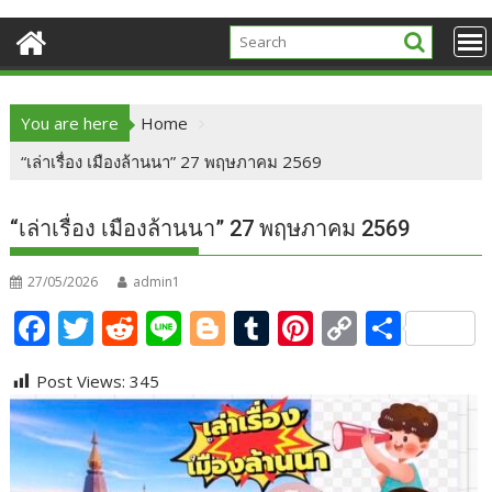
You are here
Home
“เล่าเรื่อง เมืองล้านนา” 27 พฤษภาคม 2569
“เล่าเรื่อง เมืองล้านนา” 27 พฤษภาคม 2569
27/05/2026
admin1
F
T
R
Li
Bl
T
Pi
C
S
ac
w
e
n
o
u
nt
o
h
Post Views:
345
e
itt
d
e
g
m
er
p
ar
b
er
di
g
bl
e
y
e
o
t
er
r
st
Li