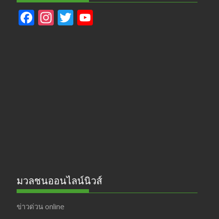
F
In
T
Y
ac
st
w
o
e
a
itt
u
b
gr
er
T
o
a
u
o
m
b
k
e
มวลชนออนไลน์นิวส์
ข่าวด่วน online