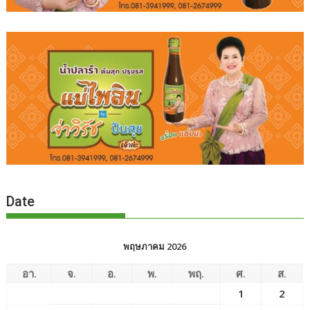
Date
พฤษภาคม 2026
อา.
จ.
อ.
พ.
พฤ.
ศ.
ส.
1
2