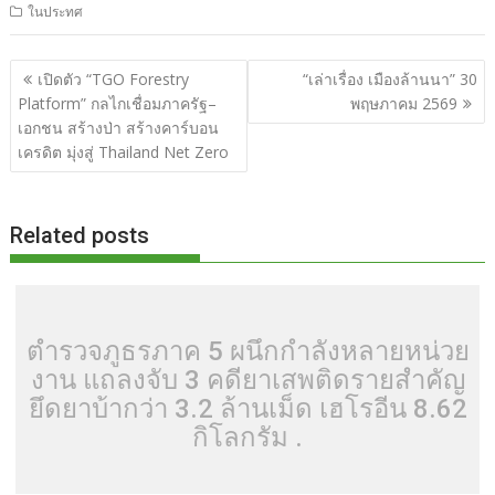
ในประทศ
e
itt
d
e
g
m
er
p
ar
b
er
di
g
bl
e
y
e
แนะแนว
เปิดตัว “TGO Forestry
“เล่าเรื่อง เมืองล้านนา” 30
o
t
er
r
st
Li
เรื่อง
Platform” กลไกเชื่อมภาครัฐ–
พฤษภาคม 2569
o
n
เอกชน สร้างป่า สร้างคาร์บอน
เครดิต มุ่งสู่ Thailand Net Zero
k
k
Related posts
ตำรวจภูธรภาค 5 ผนึกกำลังหลายหน่วย
งาน แถลงจับ 3 คดียาเสพติดรายสำคัญ
ยึดยาบ้ากว่า 3.2 ล้านเม็ด เฮโรอีน 8.62
กิโลกรัม .