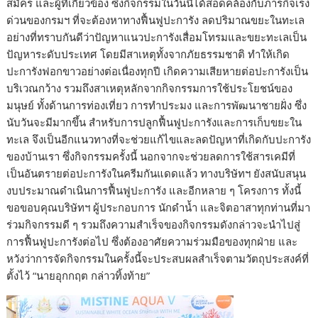
สมัคร และผู้ที่เกี่ยวข้อง ซึ่งกิจกรรมในวันนี้ได้สอดคล้องกับภารกิจเร่ง
ด่วนของกรมฯ ที่จะต้องหาทางฟื้นฟูปะการัง ลดปริมาณขยะในทะเล
อย่างที่ทราบกันดีว่าปัญหาแนวปะการังเสื่อมโทรมและขยะทะเลเป็น
ปัญหาระดับประเทศ โดยมีสาเหตุทั้งจากภัยธรรมชาติ ทำให้เกิด
ปะการังฟอกขาวอย่างต่อเนื่องทุกปี เกิดความเสียหายต่อปะการังเป็น
บริเวณกว้าง รวมถึงสาเหตุหลักจากกิจกรรมการใช้ประโยชน์ของ
มนุษย์ ทั้งด้านการท่องเที่ยว การทำประมง และการพัฒนาชายฝั่ง ซึ่ง
นับวันจะมีมากขึ้น สำหรับการปลูกฟื้นฟูปะการังและการเก็บขยะใน
ทะเล จึงเป็นอีกแนวทางที่จะช่วยแก้ไขและลดปัญหาที่เกิดกับปะการัง
ของบ้านเรา ซึ่งกิจกรรมครั้งนี้ นอกจากจะช่วยลดการใช้สารเคมีที่
เป็นอันตรายต่อปะการังในครีมกันแดดแล้ว ทางบริษัทฯ ยังสนับสนุน
งบประมาณดำเนินการฟื้นฟูปะการัง และอีกหลาย ๆ โครงการ ทั้งนี้
ขอขอบคุณบริษัทฯ ผู้ประกอบการ นักดำน้ำ และจิตอาสาทุกท่านที่มา
ร่วมกิจกรรมดี ๆ รวมถึงความสำเร็จของกิจกรรมดังกล่าวจะนำไปสู่
การฟื้นฟูปะการังต่อไป ซึ่งต้องอาศัยความร่วมมือของทุกฝ่าย และ
หวังว่าการจัดกิจกรรมในครั้งนี้จะประสบผลสำเร็จตามวัตถุประสงค์ที่
ตั้งไว้ “นายอุกกฤต กล่าวทิ้งท้าย”