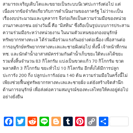
สามารถเจริญเติบโตและขยายเป็นระบบนิเวศปะการังต่อไป แต่
เนื่องจากข้อจำกัดเกี่ยวกับการดำเนินงานของภาครัฐ ไม่ว่าจะเป็น
เรื่องงบประมาณและบุคลากร จึงก่อเกิดเป็นความร่วมมือของหน่วย
งานภาคเอกชน อย่างวันนี้ คือ “มิสทิน” ซึ่งถือเป็นรูปแบบการประสาน
ความร่วมมือระหว่างหน่วยงาน ในนามตัวแทนของกองอนุรักษ์
ทรัพยากรทางทะเล ได้ร่วมมือร่วมแรงกันอย่างต่อเนื่อง เพื่อสานต่อ
การอนุรักษ์ทรัพยากรทางทะเลและชายฝั่งต่อไป ทั้งนี้ เจ้าหน้าที่กรม
ทช. และนักดำน้ำอาสาสมัครร่วมกันดำน้ำเก็บขยะใต้ทะเลได้ขยะ
รวมทั้งสิ้นจำนวน 83 กิโลกรัม แบ่งเป็นขวดแก้ว 70 กิโกกรัม ขวด
พลาสติก 3 กิโกกรัม ขยะทั่วไป 10 กิโลกรัม อีกทั้งได้มีการปลูก
ปะการัง 200 กิ่ง ปลูกปะการังอ่อน 140 ต้น ความร่วมมือในครั้งนี้ไม่
เพียงช่วยฟื้นฟูทรัพยากรทางทะเลและชายฝั่ง แต่ยังสร้างจิตสำนึก
ด้านการอนุรักษ์ เพื่อส่งต่อความสมบูรณ์ของทะเลไทยให้คงอยู่ต่อไป
อย่างยั่งยืน
F
T
R
Li
Bl
T
Pi
C
S
ac
w
e
n
o
u
nt
o
h