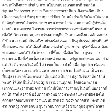
ตระหนักถึงความสำคัญ ตามนโยบายของนายสุชาติ ชมกลิ่น
รัฐมนตรีว่าการกระทรวงทรัพยากรธรรมชาติและสิ่งแวดล้อม ที่มุ่ง
เน้นการอนุรักษ์ ฟื้นฟู ควบคู่การใช้ประโยชน์อย่างยั่งยืนโดยให้ความ
สำคัญกับการมีส่วนร่วมของชุมชน การสร้างความตระหนักรู้ด้านสิ่ง
แวดล้อม และการบริหารจัดการทรัพยากรธรรมชาติอย่างเป็นระบบ
เพื่อให้เกิดความสมดุลระหว่างเศรษฐกิจ สังคม และสิ่งแวดล้อมอย่าง
ยั่งยืน และร่วมมือกันแก้ไขอย่างเร่งด่วนและเป็นรูปธรรม อย่างที่สุดที่
ทั้งสองหน่วยงานได้เล็งเห็นถึงความสำคัญของการอนุรักษ์สิ่งแวดล้อม
ทางทะเล และได้ริเริ่มโครงการนี้ขึ้นมา ซึ่งถือเป็นการบูรณาการ
ความร่วมมือที่เข้มแข็งระหว่างหน่วยงานภาครัฐและภาคเอกชนอย่าง
แท้จริง กิจกรรมในวันนี้ ไม่ว่าจะเป็นการดำน้ำเพื่อปลูกปะการังและ
เก็บขยะใต้ทะเล ณ บริเวณหาดเกเร เกาะล้าน ไม่เพียงแต่เป็นการ
ฟื้นฟูธรรมชาติโดยตรงเท่านั้น แต่ยังเป็นการปลูกฝังจิตสำนึก “รักษ์
ทะเล” ให้เกิดขึ้นในใจของผู้เข้าร่วมงานทุกคน โดยเฉพาะกลุ่ม
เยาวชนและอาสาสมัครนักดำน้ำที่เป็นกำลังสำคัญในวันนี้ นอกจากนี้
ดร.ปิ่นสักก์ สุรัสวดี อธิบดีกรมทรัพยากรทางทะเลและชายฝั่ง ยังให้
ความสำคัญกับการทำงานแบบมีส่วนร่วมของทุกภาคส่วน ทั้งหน่วย
งานภาครัฐ ภาคเอกชน ผู้ประกอบการ เครือข่ายกลุ่มอนุรักษ์ อาสา