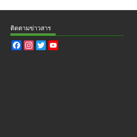
ติดตามข่าวสาร
F
In
T
Y
ac
st
w
o
e
a
itt
u
b
gr
er
T
o
a
u
o
m
b
k
e