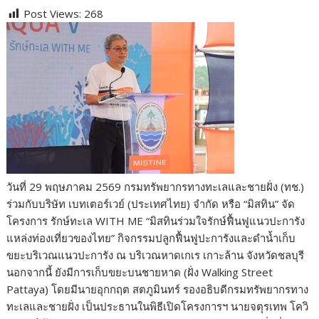
ac
w
e
n
o
u
nt
o
h
Post Views:
268
e
itt
d
e
g
m
er
p
ar
b
er
di
g
bl
e
y
e
o
t
er
r
st
Li
o
n
k
k
วันที่ 29 พฤษภาคม 2569 กรมทรัพยากรทางทะเลและชายฝั่ง (ทช.)
ร่วมกับบริษัท เบทเตอร์เวย์ (ประเทศไทย) จำกัด หรือ “มิสทิน” จัด
โครงการ รักษ์ทะเล WITH ME “มิสทินร่วมใจรักษ์ฟื้นฟูแนวปะการัง
แหล่งท่องเที่ยวของไทย” กิจกรรมปลูกฟื้นฟูปะการังและดำน้ำเก็บ
ขยะบริเวณแนวปะการัง ณ บริเวณหาดเกเร เกาะล้าน จังหวัดชลบุรี
นอกจากนี้ ยังมีการเก็บขยะบนชายหาด (ฝั่ง Walking Street
Pattaya) โดยมีนายอุกกฤต สตภูมินทร์ รองอธิบดีกรมทรัพยากรทาง
ทะเลและชายฝั่ง เป็นประธานในพิธีเปิดโครงการฯ นายจตุรเทพ โควิ