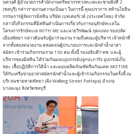
นทวงศ์ ผู้อำนวยการสำนักงานทรัพยากรทางทะเลและชายฝั่งที่ 2
(ชลบุรี) กล่าวรายงานความเป็นมา ในการนี้ คุณปราการ สท้านโยธิน
กรรมการผู้จัดการมิสทิน บริษัท เบทเตอร์เวย์ (ประเทศไทย) จำกัด
กล่าวถึงกิจกรรมที่มิสทินดำเนินการเกี่ยวกับการอนุรักษ์ทะเลใน
โครงการรักษ์ทะเล WITH ME และนายวีรพัฒน์ กุดแถลง รองปลัด
เมืองพัทยา กล่าวต้อนรับผู้มาร่วมงาน รวมถึงคณะผู้บริหาร เจ้าหน้าที่
จากทั้งสองหน่วยงาน ตลอดจนผู้ประกอบการและนักดำน้ำอาสา
สมัคร เข้าร่วมกิจกรรมรวม 150 คน ทั้งนี้ รองอธิบดีฯ ทช. และผู้
บริหารของมิสทิน ได้ร่วมกันมอบอุปกรณ์ปลูกปะการัง อุปกรณ์เก็บ
ขยะ เสื้อปฏิบัติการใต้น้ำ และมอบผลิตภัณฑ์ครีมกันแดด MISTINE
ให้กับเครือข่ายอาสาสมัครนักดำน้ำและผู้เข้าร่วมกิจกรรมในครั้งนี้ ณ
บริเวณชายหาดพัทยา (ฝั่ง Walking Street Pattaya) อำเภอ
บางละมุง จังหวัดชลบุรี