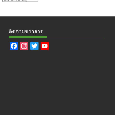
ข่าว
ติดตามข่าวสาร
F
In
T
Y
ac
st
w
o
e
a
itt
u
b
gr
er
T
o
a
u
o
m
b
k
e