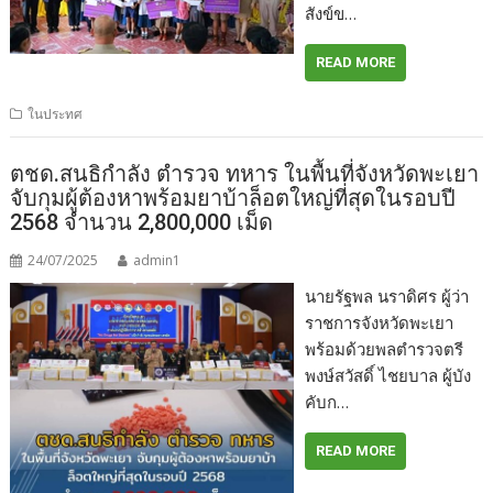
สังข์ข…
READ MORE
ในประทศ
ตชด.สนธิกำลัง ตำรวจ ทหาร ในพื้นที่จังหวัดพะเยา
จับกุมผู้ต้องหาพร้อมยาบ้าล็อตใหญ่ที่สุดในรอบปี
2568 จำนวน 2,800,000 เม็ด
24/07/2025
admin1
นายรัฐพล นราดิศร ผู้ว่า
ราชการจังหวัดพะเยา
พร้อมด้วยพลตำรวจตรี
พงษ์สวัสดิ์ ไชยบาล ผู้บัง
คับก…
READ MORE