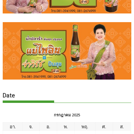
Date
กรกฎาคม 2025
อา.
จ.
อ.
พ.
พฤ.
ศ.
ส.