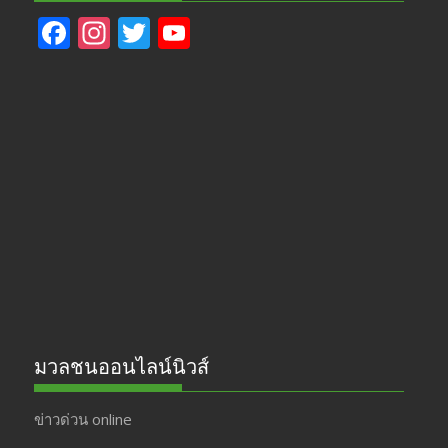
F
In
T
Y
ac
st
w
o
e
a
itt
u
b
gr
er
T
o
a
u
o
m
b
k
e
มวลชนออนไลน์นิวส์
ข่าวด่วน online