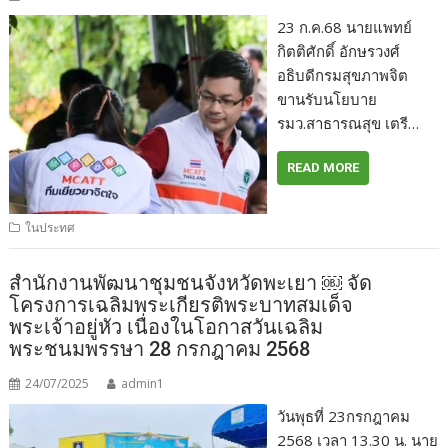
23 ก.ค.68 นายแพทย์
กิตติศักดิ์ อักษรวงศ์
อธิบดีกรมสุขภาพจิต
ขานรับนโยบาย
รมว.สาธารณสุข เตรี…
READ MORE
ในประทศ
สำนักงานพัฒนาชุมชนจังหวัดพะเยา ￼ จัด
โครงการเฉลิมพระเกียรติพระบาทสมเด็จ
พระเจ้าอยู่หัว เนื่องในโอกาสวันเฉลิม
พระชนมพรรษา 28 กรกฎาคม 2568
24/07/2025
admin1
วันพุธที่ 23กรกฎาคม
2568 เวลา 13.30 น. นาย