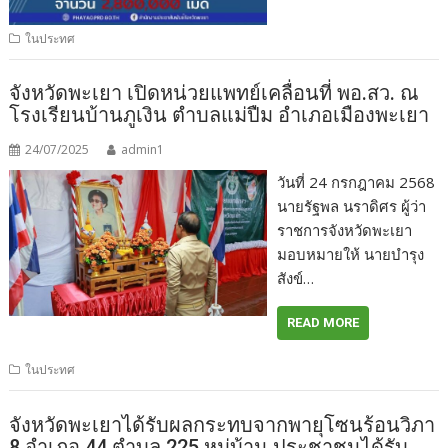
ในประทศ
จังหวัดพะเยา เปิดหน่วยแพทย์เคลื่อนที่ พอ.สว. ณ
โรงเรียนบ้านภูเงิน ตำบลแม่ปืม อำเภอเมืองพะเยา
24/07/2025
admin1
วันที่ 24 กรกฎาคม 2568
นายรัฐพล นราดิศร ผู้ว่า
ราชการจังหวัดพะเยา
มอบหมายให้ นายบำรุง
สังข์…
READ MORE
ในประทศ
จังหวัดพะเยาได้รับผลกระทบจากพายุโซนร้อนวิภา
8 อำเภอ 44 ตำบล 225 หมู่บ้าน ประชาชนได้รับ