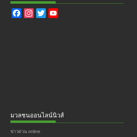
F
In
T
Y
ac
st
w
o
e
a
itt
u
b
gr
er
T
o
a
u
o
m
b
k
e
มวลชนออนไลน์นิวส์
ข่าวด่วน online