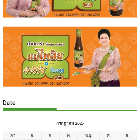
Date
กรกฎาคม 2025
อา.
จ.
อ.
พ.
พฤ.
ศ.
ส.