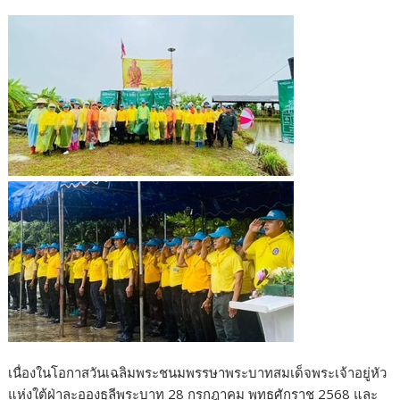
เนื่องในโอกาสวันเฉลิมพระชนมพรรษาพระบาทสมเด็จพระเจ้าอยู่หัว
แห่งใต้ฝ่าละอองธุลีพระบาท 28 กรกฎาคม พุทธศักราช 2568 และ