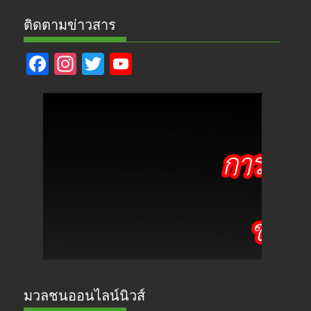
ติดตามข่าวสาร
F
In
T
Y
ac
st
w
o
e
a
itt
u
b
gr
er
T
o
a
u
o
m
b
k
e
มวลชนออนไลน์นิวส์