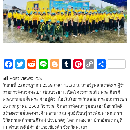
F
T
R
Li
Bl
T
Pi
C
S
ac
w
e
n
o
u
nt
o
h
Post Views:
258
e
itt
d
e
g
m
er
p
ar
วันพุธที่ 23กรกฎาคม 2568 เวลา 13.30 น. นายรัฐพล นราดิศร ผู้ว่า
b
er
di
g
bl
e
y
e
ราชการจังหวัดพะเยา เป็นประธาน เปิดโครงการเฉลิมพระเกียรติ
o
t
er
r
st
Li
พระบาทสมเด็จพระเจ้าอยู่หัว เนื่องในโอกาสวันเฉลิมพระชนมพรรษา
28 กรกฎาคม 2568 กิจกรรม จิตอาสาพัฒนาชุมชน เอามื้อสามัคคี
o
n
สร้างความมั่นคงทางด้านอาหาร ณ ศูนย์เรียนรู้การพัฒนาคุณภาพ
k
k
ชีวิตตามหลักทฤษฎีใหม่ ประยุกต์สู่ โคก หนอง นา บ้านอัมพร หมู่ที่
11 ตำบลเจดีย์คำ อำเภอเชียงคำ จังหวัดพะเยา