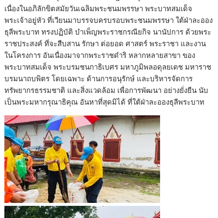
เนื่องในอภิลักขิตสมัยวันเฉลิมพระชนมพรรษา พระบาทสมเด็จ
พระเจ้าอยู่หัว ที่เวียนมาบรรจบครบรอบพระชนมพรรษา ใต้ฝ่าละออง
ธุลีพระบาท ทรงปฏิบัติ บำเพ็ญพระราชกรณียกิจ นานัปการ ด้วยพระ
ราชประสงค์ ที่จะสืบสาน รักษา ต่อยอด ศาสตร์ พระราชา และงาน
ในโครงการ อันเนื่องมาจากพระราชดำริ หลากหลายสาขา ของ
พระบาทสมเด็จ พระบรมชนกาธิเบศร มหาภูมิพลอดุลยเดช มหาราช
บรมนาถบพิตร โดยเฉพาะ ด้านการอนุรักษ์ และบริหารจัดการ
ทรัพยากรธรรมชาติ และสิ่งแวดล้อม เพื่อการพัฒนา อย่างยั่งยืน นับ
เป็นพระมหากรุณาธิคุณ อันหาที่สุดมิได้ ที่ใต้ฝ่าละอองธุลีพระบาท