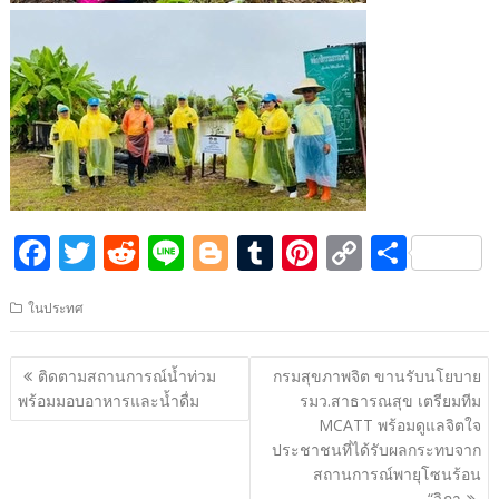
F
T
R
Li
Bl
T
Pi
C
S
ac
w
e
n
o
u
nt
o
h
ในประทศ
e
itt
d
e
g
m
er
p
ar
b
er
di
g
bl
e
y
e
แนะแนว
ติดตามสถานการณ์น้ำท่วม
กรมสุขภาพจิต ขานรับนโยบาย
o
t
er
r
st
Li
เรื่อง
พร้อมมอบอาหารและน้ำดื่ม
รมว.สาธารณสุข เตรียมทีม
o
n
MCATT พร้อมดูแลจิตใจ
ประชาชนที่ได้รับผลกระทบจาก
k
k
สถานการณ์พายุโซนร้อน
“วิภา