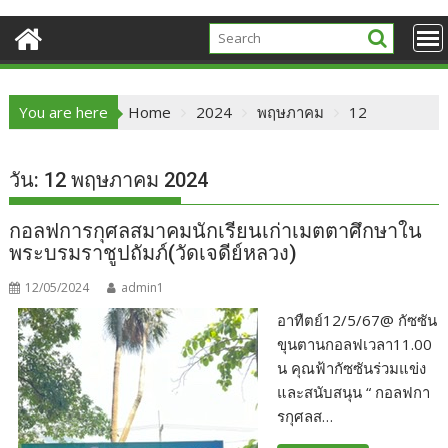
You are here
Home
2024
พฤษภาคม
12
วัน:
12 พฤษภาคม 2024
กอลฟการกุศลสมาคมนักเรียนเก่าเมตตาศึกษาใน
พระบรมราชูปถัมภ์(วัดเจดีย์หลวง)
12/05/2024
admin1
อาทืตย์12/5/67@ กัซซัน
ขุนตานกอลฟเวลา11.00
น คุณฟ้ากัซซันร่วมแข่ง
และสนับสนุน “ กอลฟกา
รกุศลส…