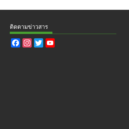
ติดตามข่าวสาร
F
In
T
Y
ac
st
w
o
e
a
itt
u
b
gr
er
T
o
a
u
o
m
b
k
e