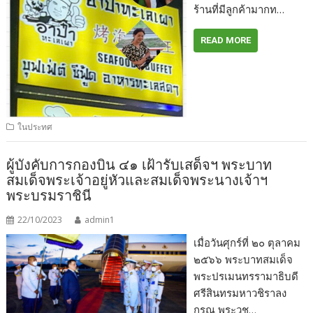
ร้านที่มีลูกค้ามากท…
READ MORE
ในประทศ
ผู้บังคับการกองบิน ๔๑ เฝ้ารับเสด็จฯ พระบาท
สมเด็จพระเจ้าอยู่หัวและสมเด็จพระนางเจ้าฯ
พระบรมราชินี
22/10/2023
admin1
เมื่อวันศุกร์ที่ ๒๐ ตุลาคม
๒๕๖๖ พระบาทสมเด็จ
พระปรเมนทรรามาธิบดี
ศรีสินทรมหาวชิราลง
กรณ พระวช…