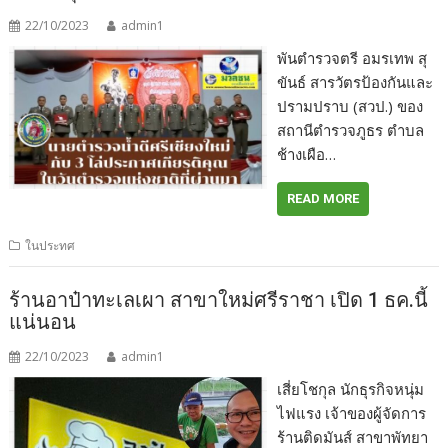
22/10/2023
admin1
พันตำรวจตรี อมรเทพ สุ
ขันธ์ สารวัตรป้องกันและ
ปรามปราบ (สวป.) ของ
สถานีตำรวจภูธร ตำบล
ช้างเผือ…
READ MORE
ในประทศ
ร้านอาป๋าทะเลเผา สาขาใหม่ศรีราชา เปิด 1 ธค.นี้
แน่นอน
22/10/2023
admin1
เสี่ยโชกุล นักธุรกิจหนุ่ม
ไฟแรง เจ้าของผู้​จัดการ
ร้านติดมันส์ สาขาพัทยา