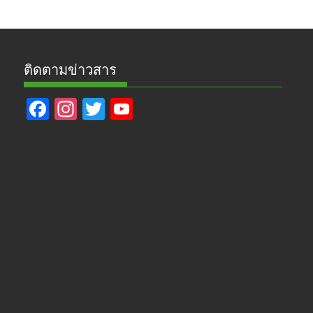
ติดตามข่าวสาร
F
In
T
Y
ac
st
w
o
e
a
itt
u
b
gr
er
T
o
a
u
o
m
b
k
e