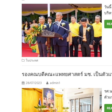
วันน
บริห
RE
ในประทศ
รองคณบดี​คณะ​แพทยศาสต​ร์​ มช. เป็นตัว
28/07/2023
admin1
รศ.น
ตัวแ
RE