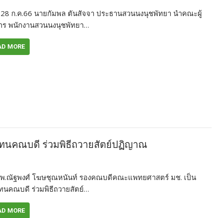
ี้ 28 ก.ค.66 นายกัมพล ตันสัจจา ประธานสวนนงนุชพัทยา นำคณะผู้
าร พนักงานสวนนงนุชพัทยา…
AD MORE
แทนคณบดี ร่วมพิธีถวายสัตย์ปฏิญาณ
พ.ณัฐพงศ์ โฆษชุณหนันท์ รองคณบดี​คณะ​แพทยศาสต​ร์​ มช. เป็น
ทนคณบดี ร่วมพิธีถวายสัตย์…
AD MORE