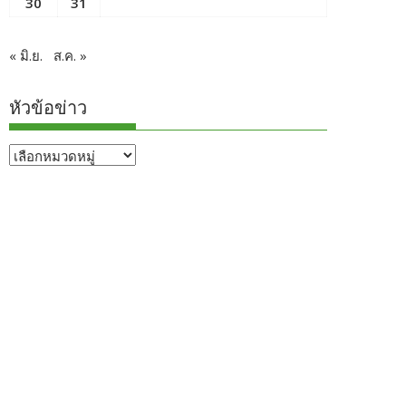
30
31
« มิ.ย.
ส.ค. »
หัวข้อข่าว
หัวข้อ
ข่าว