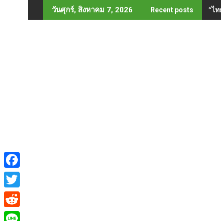
Skip
”ไท
“รม
วันศุกร์, สิงหาคม 7, 2026
Recent posts
to
content
F
a
T
c
w
R