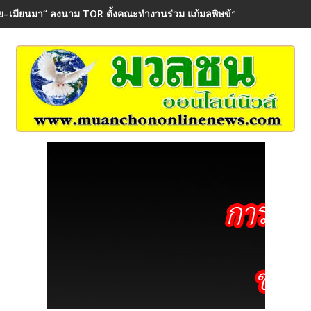
ย–เมียนมา“ ลงนาม TOR ตั้งคณะทำงานร่วม แก้มลพิษข้ามพรมแดน คุ้มค
ว. สุขาติ” ไม่แผ่วสั่งเดินหน้านโยบาย “ภูเก็ตโมเดล” ระดมกำลังปูพรมตรวจสอ