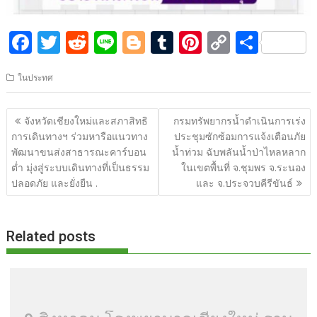
F
T
R
Li
Bl
T
Pi
C
S
ac
w
e
n
o
u
nt
o
h
ในประทศ
e
itt
d
e
g
m
er
p
ar
b
er
di
g
bl
e
y
e
แนะแนว
จังหวัดเชียงใหม่และสภาสิทธิ
กรมทรัพยากรน้ำดำเนินการเร่ง
o
t
er
r
st
Li
เรื่อง
การเดินทางฯ ร่วมหารือแนวทาง
ประชุมซักซ้อมการแจ้งเตือนภัย
o
n
พัฒนาขนส่งสาธารณะคาร์บอน
น้ำท่วม ฉับพลันน้ำป่าไหลหลาก
ต่ำ มุ่งสู่ระบบเดินทางที่เป็นธรรม
ในเขตพื้นที่ จ.ชุมพร จ.ระนอง
k
k
ปลอดภัย และยั่งยืน .
และ จ.ประจวบคีรีขันธ์
Related posts