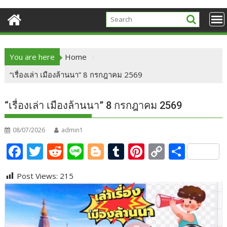
You are here
Home
“เรื่องเล่า เมืองล้านนา” 8 กรกฎาคม 2569
“เรื่องเล่า เมืองล้านนา” 8 กรกฎาคม 2569
08/07/2026
admin1
F
T
R
Li
Bl
T
Pi
C
S
ac
w
e
n
o
u
nt
o
h
Post Views:
215
e
itt
d
e
g
m
er
p
ar
b
er
di
g
bl
e
y
e
o
t
er
r
st
Li