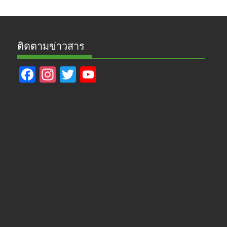
ติดตามข่าวสาร
F
In
T
Y
ac
st
w
o
e
a
itt
u
b
gr
er
T
o
a
u
o
m
b
k
e