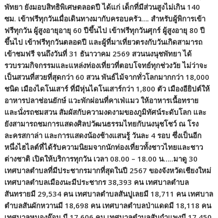
พัทยา ยังมอบสิทธิพิเศษตลอดปี ได้แก่ เด็กที่มีส่วนสูงไม่เกิน 140
ซม. เข้าฟรีทุกวันเมื่อเดินทางมากับครอบครัว…. สำหรับผู้พิการเข้า
ฟรีทุกวัน ผู้สูงอายุอายุ 60 ปีขึ้นไป เข้าฟรีทุกวันศุกร์ ผู้สูงอายุ 80 ปี
ขึ้นไป เข้าฟรีทุกวันตลอดปี และผู้ที่มาเที่ยวตรงกับวันเกิดสามารถ
เข้าชมฟรี จนถึงวันที่ 31 ธันาวาคม 2569 สวนนงนุชพัทยา ได้
รวบรวมกิจกรรมและแหล่งท่องเที่ยวที่ตอบโจทย์ทุกช่วงวัย ไม่ว่าจะ
เป็นสวนที่สวยที่สุดกว่า 60 สวน พันธ์ไม้จากทั่วโลกมากกว่า 18,000
ชนิด เมืองไดโนเสาร์ ที่มีหุ่นไดโนเสาร์กว่า 1,800 ตัว เมืองอียิปต์ให้
อาหารปลาช่อนยักษ์ แวะพักผ่อนที่คาเฟ่แมว ให้อาหารเนื้อทราย
และนั่งรถชมสวน สัมผัสกับความงดงามของภูมิทัศน์ระดับโลก และ
ยังสามารถชมการแสดงศิลปวัฒนธรรมไทยกับนงนุชโชว์ ณ โรง
ละครสกาล่า และการแสดงน้องช้างแสนรู้ วันละ 4 รอบ ซึ่งเป็นอีก
หนึ่งไฮไลต์ที่ได้รับความนิยมจากนักท่องเที่ยวทั้งชาวไทยและชาว
ต่างชาติ เปิดให้บริการทุกวัน เวลา 08.00 – 18.00 น…..มาดู 30
เทศบาลตำบลที่มีประชากรมากที่สุดในปี 2567 ของจังหวัดเชียงใหม่
เทศบาลตำบลเมืองนะมีประชากร 38,393 คน เทศบาลตำบล
สันทรายมี 29,534 คน เทศบาลตำบลสันปูเลยมี 18,711 คน เทศบาล
ตำบลสันผักหวานมี 18,698 คน เทศบาลตำบลป่าแดดมี 18,118 คน
เทศบาลหนองจ๊อม มี 17,606 คน เทศบาลตำบลสันกำแพงมี 17,450