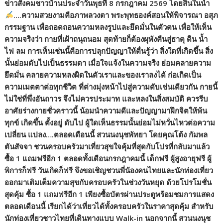
ข่าวสังคมชาวบ้านประจำวันพุธที่ 8 กรกฎาคม 2569 โดยสินในน้ำ
….ความสวยงามคือภาพลวงตา พระพุทธองค์สอนให้พิจารณา อสุภ
กรรมฐาน เพื่อถอดถอนความหลงรูปและยึดมั่นในตัวตน เพื่อให้เห็น
ความจริงว่า กายที่เฝ้าถนุถนอม สุดท้ายก็ต้องผุพังคืนสู่ธาตุ ดิน น้ำ
ไฟ ลม การเห็นเช่นนี้คือการปลุกปัญญาให้ตื่นรู้ว่า สิ่งใดที่เกิดขึ้น สิ่ง
นั้นย่อมดับไปเป็นธรรมดา เมื่อใจแจ้งในความจริง ย่อมคลายความ
ยึดมั่น คลายความหลงผิดในตัวเราและของเราลงได้ ก่อเกิดเป็น
ความเมตตาต่อทุกชีวิต ที่ต่างมุ่งหน้าไปสู่ความดับเช่นเดียวกัน กายนี้
ไม่ใช่ที่พึ่งอันถาวร จึงไม่ควรประมาท และหลงในสิ่งสมบัติ ควรรีบ
อาศัยร่างกายชั่วคราวนี้ น้อมนำความดีและปัญญามาฝึกจิตให้พ้น
ทุกข์ เกิดขึ้น ตั้งอยู่ ดับไป ผู้ใดเห็นธรรมนั้นย่อมไม่หวั่นไหวต่อความ
เปลี่ยน แปลง….ตลอดเดือนนี้ สวนนงนุชพัทยา โดยคุณโต้ง กัมพล
ตันสัจจา ชวนครอบครัวมาเที่ยวสุขใจคุ้มที่สุดกับโปรที่กลับมาแล้ว
ซื้อ 1 แถมฟรีอีก 1 ตลอดทั้งเดือนกรกฎาคมนี้ เด็กฟรี ผู้สูงอายุฟรี ผู้
พิการก็ฟรี วันเกิดก็ฟรี จึงขอเชิญชวนพี่น้องคนไทยและนักท่องเที่ยว
ออกมาเติมเต็มความสุขกับครอบครัวในช่วงวันหยุด ด้วยโปรโมชั่น
สุดคุ้ม ซื้อ 1 แถมฟรีอีก 1 เพียงซื้อบัตรผ่านประตูพร้อมชมการแสดง
ตลอดเดือนนี้ เรียกได้ว่าเที่ยวได้ทั้งครอบครัวในราคาสุดคุ้ม สำหรับ
นักท่องเที่ยวชาวไทยที่เดินทางแบบ Walk-in นอกจากนี้ สวนนงนุช