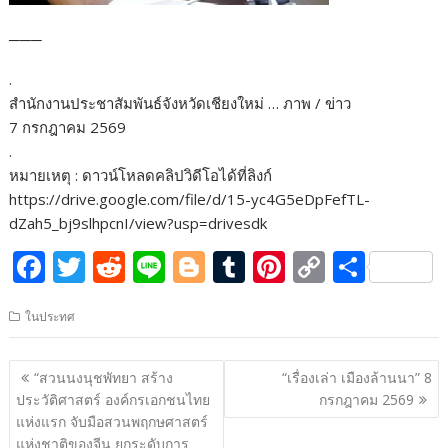
───
.
สำนักงานประชาสัมพันธ์จังหวัดเชียงใหม่ … ภาพ / ข่าว
7 กรกฎาคม 2569
.
หมายเหตุ : ดาวน์โหลดคลิปวิดีโอได้ที่ลิงก์
https://drive.google.com/file/d/15-yc4G5eDpFefTL-
dZah5_bj9slhpcnI/view?usp=drivesdk
F
T
R
Li
Bl
T
Pi
C
S
ac
w
e
n
o
u
nt
o
h
ในประทศ
e
itt
d
e
g
m
er
p
ar
b
er
di
g
bl
e
y
e
แนะแนว
“สวนนงนุชพัทยา สร้าง
“เรื่องเล่า เมืองล้านนา” 8
o
t
er
r
st
Li
เรื่อง
ประวัติศาสตร์ องค์กรเอกชนไทย
กรกฎาคม 2569
o
n
แห่งแรก จับมือสวนพฤกษศาสตร์
แห่งชาติของจีน ยกระดับการ