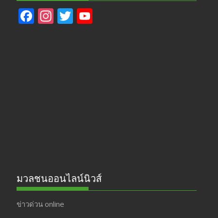
F
In
T
Y
ac
st
w
o
e
a
itt
u
b
gr
er
T
o
a
u
o
m
b
k
e
มวลชนออนไลน์นิวส์
ข่าวด่วน online