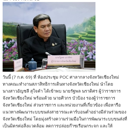
e
itt
d
e
g
m
er
p
ar
b
er
di
g
bl
e
y
e
o
t
er
r
st
Li
o
n
k
k
วันนี้ (7 ก.ค. 69) ที่ ห้องประชุม POC ศาลากลางจังหวัดเชียงใหม่
ทางคณะทำงานสภาสิทธิการเดินทางจังหวัดเชียงใหม่ นำโดย
นางสาวอัญชลี สุใจคำ ได้เข้าพบ นายรัฐพล นราดิศร ผู้ว่าราชการ
จังหวัดเชียงใหม่ พร้อมด้วย นายศิวกร บัวป้อง รองผู้ว่าราชการ
จังหวัดเชียงใหม่ ส่วนราชการ และหน่วยงานที่เกี่ยวข้อง เพื่อหารือ
แนวทางพัฒนาระบบขนส่งสาธารณะคาร์บอนต่ำอย่างมีส่วนร่วมของ
จังหวัดเชียงใหม่ โดยมุ่งสร้างความร่วมมือในการพัฒนาระบบขนส่งที่
เป็นมิตรต่อสิ่งแวดล้อม ลดการปล่อยก๊าซเรือนกระจก และให้