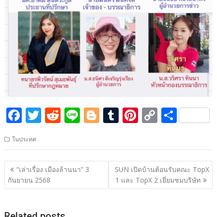
F
T
R
Li
Bl
T
Pi
C
S
ac
w
e
n
o
u
nt
o
h
ในประทศ
e
itt
d
e
g
m
er
p
ar
b
er
di
g
bl
e
y
e
แนะแนว
“เล่าเรื่อง เมืองล้านนา” 3
SUN เปิดบ้านต้อนรับคณะ TopX
o
t
er
r
st
Li
เรื่อง
กันยายน 2568
1 และ TopX 2 เยี่ยมชมบริษัท
o
n
k
k
Related posts