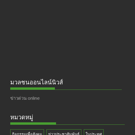
e
a
itt
u
b
gr
er
T
o
a
u
o
m
b
k
e
มวลชนออนไลน์นิวส์
ข่าวด่วน online
หมวดหมู่
กิจกรรมเพื่อสังคม
ข่าวประชาสัมพันธ์
ในประทศ