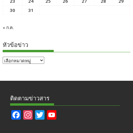
23
24
25
26
27
28
29
30
31
« ก.ค.
หัวข้อข่าว
หัวข้อ
ข่าว
ติดตามข่าวสาร
F
In
T
Y
ac
st
w
o