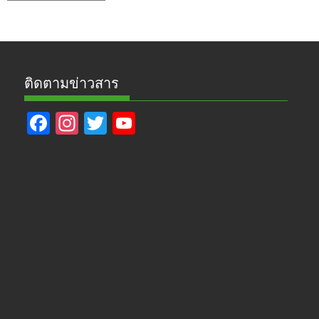
ข่าว
ติดตามข่าวสาร
F
In
T
Y
ac
st
w
o
e
a
itt
u
b
gr
er
T
o
a
u
o
m
b
k
e