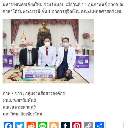
มหาราชนครเชียงใหม่ ร่วมรับมอบ เมื่อวันที่ 14 กุมภาพันธ์ 2565 ณ
ศาลาใต้ร่มพระบารมี ชั้น 1 อาคารสุจิณโณ คณะแพทยศาสตร์ มช.
ภาพ / ข่าว : กลุ่มงานสื่อสารองค์กร
งานประชาสัมพันธ์
คณะแพทยศาสตร์
มหาวิทยาลัยเชียงใหม่
F
T
R
Li
Bl
T
Pi
C
S