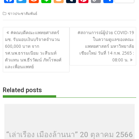
ac
w
e
n
o
u
nt
o
h
ข่าวประชาสัมพันธ์
e
itt
d
e
g
m
er
p
ar
b
er
di
g
bl
e
y
e
แนะแนว
#คณบดีคณะแพทยศาสตร์
#สถานการณ์ผู้ป่วย COVID-19
o
t
er
r
st
Li
เรื่อง
มช. รับมอบเงินบริจาคจำนวน
ในความดูแลของคณะ
o
n
600,000 บาท จาก
แพทยศาสตร์ มหาวิทยาลัย
รศ.นพ.ธรรมเนียม วะสีนนท์
เชียงใหม่ วันที่ 14 ก.พ. 2565 :
k
k
ตัวแทน นพ.ธีรวัฒน์ ภัทโรพงศ์
08:00 น.
และเพื่อนแพทย์
Related posts
“เล่าเรื่อง เมืองล้านนา” 20 ตุลาคม 2566