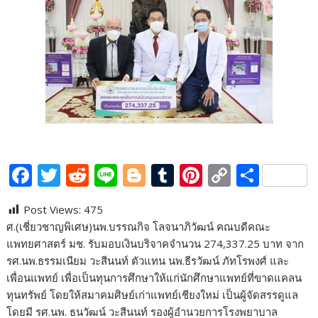
F
T
R
Li
Bl
T
Pi
C
S
ac
w
e
n
o
u
nt
o
h
Post Views:
475
e
itt
d
e
g
m
er
p
ar
ศ.(เชี่ยวชาญพิเศษ)นพ.บรรณกิจ โลจนาภิวัฒน์ คณบดีคณะ
b
er
di
g
bl
e
y
e
แพทยศาสตร์ มช. รับมอบเงินบริจาคจำนวน 274,337.25 บาท จาก
o
t
er
r
st
Li
รศ.นพ.ธรรมเนียม วะสีนนท์ ตัวแทน นพ.ธีรวัฒน์ ภัทโรพงศ์ และ
เพื่อนแพทย์ เพื่อเป็นทุนการศึกษาให้แก่นักศึกษาแพทย์ที่ขาดแคลน
o
n
ทุนทรัพย์ โดยให้สมาคมศิษย์เก่าแพทย์เชียงใหม่ เป็นผู้จัดสรรดูแล
k
k
โดยมี รศ.นพ. ธนวัฒน์ วะสีนนท์ รองผู้อำนวยการโรงพยาบาล