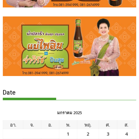
Date
มกราคม 2025
อา.
จ.
อ.
พ.
พฤ.
ศ.
ส.
1
2
3
4