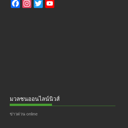
F
In
T
Y
ac
st
w
o
e
a
itt
u
b
gr
er
T
o
a
u
o
m
b
k
e
มวลชนออนไลน์นิวส์
ข่าวด่วน online