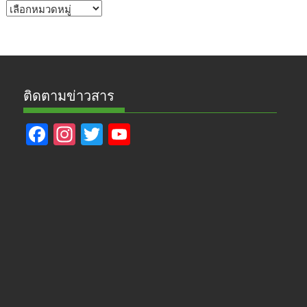
หัวข้อ
ข่าว
ติดตามข่าวสาร
F
In
T
Y
ac
st
w
o
e
a
itt
u
b
gr
er
T
o
a
u
o
m
b
k
e