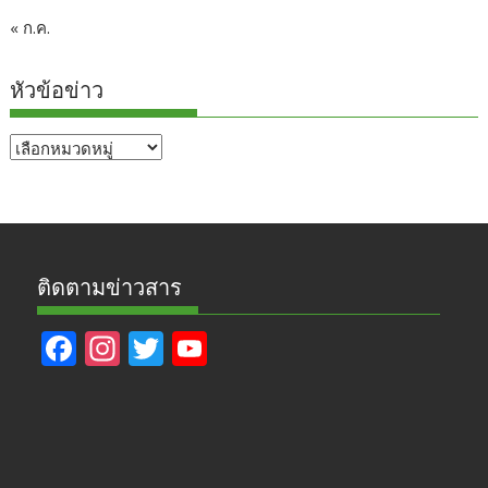
« ก.ค.
หัวข้อข่าว
หัวข้อ
ข่าว
ติดตามข่าวสาร
F
In
T
Y
ac
st
w
o
e
a
itt
u
b
gr
er
T
o
a
u