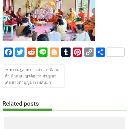
b
er
di
g
bl
e
y
e
o
t
er
r
st
Li
o
n
k
k
F
T
R
Li
Bl
T
Pi
C
S
ac
w
e
n
o
u
nt
o
h
แนะแนว
e
itt
d
e
g
m
er
p
ar
พระครูสาทร – เจ้าสวาทิสาม
เรื่อง
คำ นำคณะญาติธรรมฝ่าภูเขา
b
er
di
g
bl
e
y
e
เดินสายทำบุญประเทศพม่า
o
t
er
r
st
Li
o
n
Related posts
k
k