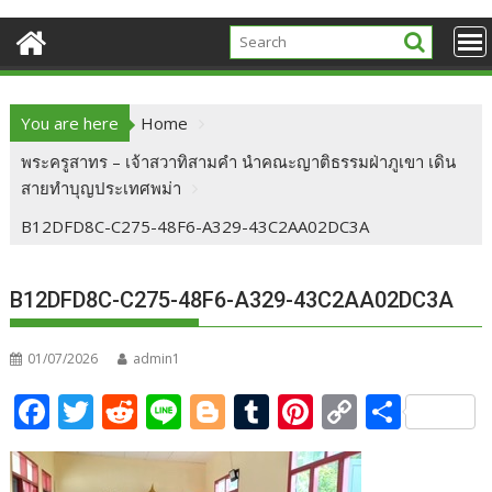
You are here
Home
พระครูสาทร – เจ้าสวาทิสามคำ นำคณะญาติธรรมฝ่าภูเขา เดิน
สายทำบุญประเทศพม่า
B12DFD8C-C275-48F6-A329-43C2AA02DC3A
B12DFD8C-C275-48F6-A329-43C2AA02DC3A
01/07/2026
admin1
F
T
R
Li
Bl
T
Pi
C
S
ac
w
e
n
o
u
nt
o
h
e
itt
d
e
g
m
er
p
ar