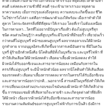
ทำตัวให้มีความสามารถโอกาสจะมาหาเราเอง หยุดเสียเวลาตามหา
คนดี แค่ลดละความชั่วที่มี คนดี ๆจะเข้ามาหาเราเอง หยุดตาม
หาความสงบ เมื่อการปรุงแต่งถึงจุดจบ ความสงบจะเกิดขึ้นเอง ชีวิต
ไม่ใช่การวิ่งไล่ล่า แต่คือการพัฒนาตัวเองให้พร้อม เมื่อเราทำตัวให้
คู่ควร โลกจะจัดสรรสิ่งที่ดีที่สุดมาให้เราเอง โดยที่เราไม่ต้องเหนื่อย
ในการตามหา….ใครที่ไม่อยากมีปัญหาเรื่องสิว ต้องไม่สูบบุหรี่ทุก
ชนิด คนส่วนใหญ่รู้ว่า คนที่สูบบุหรี่จะมีใบหน้าที่มีรอยริ้ว เหี่ยวย่นเร็ว
กว่าคนที่ไม่สูบบุหรี่ หน้าของคนสูบบุหรี่ ผลจากคอลาเจนใต้ผิวหนัง
ถูกทำลาย จากอนุมูลอิสระที่เกิดขึ้นจากสารเคมีอันตราย ที่มีในควัน
บุหรี่ ผู้ร้ายอีกตัวหนึ่งคือ นิโคตินที่มีทั้งในบุหรี่มวน และบุหรี่ไฟฟ้า ที่
ทำให้เส้นเลือดใต้ผิวหนังหดตัว เลือดมาเลี้ยงผิวหนังลดลง ทำให้
ผิวหนังได้รับออกซิเจนและสารอาหารน้อยลง เหมือนกับทารกใน
ครรภ์ที่แม่สูบบุหรี่ จะมีน้ำหนักตัวน้อย ผลจากนิโคตินทำให้เส้นเลือด
ของรกหดตัว เลือดมาเลี้ยงทารกลดลง ทารกในครรภ์ได้รับอ๊อกซิเจน
และสารอาหารน้อยกว่าปกติ….นอกจากนี้ สารเคมีในบุหรี่ยังทำให้เกิด
การเปลี่ยนแปลงส่วนประกอบของไขมันของผิวหนัง ทำให้เกิดสิวง่าย
ขึ้น การซอมแซมผิวที่เสียหายก็จะหายช้า และเกิดจุดด่างดำที่ฝังลึก
ใต้ผิวหน้า เนื่องจากผิวหนังได้รับอ๊อกซิเจนและสารอาหารน้อย
รายงานความสัมพันธ์ของการสูบบุหร่ไฟฟ้ากับการเป็นสิว ยังมีการ