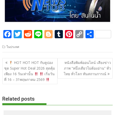
F
T
R
Li
Bl
T
Pi
C
S
ac
w
e
n
o
u
nt
o
h
ในประทศ
e
itt
d
e
g
m
er
p
ar
b
er
di
g
bl
e
y
e
แนะแนว
HOT HOT HOT กับคูปอง
หนังสือพิมพ์ออนไลน์ เสียงข่าว
o
t
er
r
st
Li
เรื่อง
ชุด Super Hot Deal 2026 สุดคุ้ม
ภาพ “หนึ่งเดียวไม่ต้องอ่าน” ทั่ว
o
n
เพียง 16 วันเท่านั้น
เริ่มวัน
ไทย ทั่วโลก ทันสถานการณ์
ที่ 16 – 31พฤษภาคม 2569
k
k
Related posts