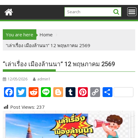
You are here
Home
“เล่าเรื่อง เมืองล้านนา” 12 พฤษภาคม 2569
“เล่าเรื่อง เมืองล้านนา” 12 พฤษภาคม 2569
12/05/2026
admin1
F
T
R
Li
Bl
T
Pi
C
S
ac
w
e
n
o
u
nt
o
h
Post Views:
237
e
itt
d
e
g
m
er
p
ar
b
er
di
g
bl
e
y
e
o
t
er
r
st
Li