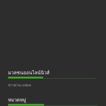
ac
st
w
o
e
a
itt
u
b
gr
er
T
o
a
u
o
m
b
k
e
มวลชนออนไลน์นิวส์
ข่าวด่วน online
หมวดหมู่