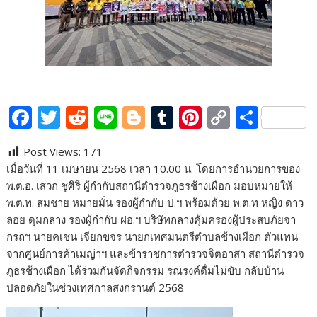
F
T
R
Li
Bl
T
Pi
C
S
ac
w
e
n
o
u
nt
o
h
Post Views:
171
e
itt
d
e
g
m
er
p
ar
เมื่อวันที่ 11 เมษายน 2568 เวลา 10.00 น. โดยการอำนวยการของ
b
er
di
g
bl
e
y
e
พ.ต.อ. เสวก ชูศิริ ผู้กำกับสถานีตำรวจภูธรช้างเผือก มอบหมายให้
o
t
er
r
st
Li
พ.ต.ท. สมชาย หมายมั่น รองผู้กำกับ ป.ฯ พร้อมด้วย พ.ต.ท หญิง ดาว
ลอย ดุมกลาง รองผู้กำกับ ฝอ.ฯ บริษัทกลางคุ้มครองผู้ประสบภัยจา
o
n
กรถฯ นายคเชน เจียกขจร นายกเทศมนตรีตำบลช้างเผือก ตัวแทน
k
k
จากศูนย์การค้าเมญ่าฯ และข้าราชการตำรวจจิตอาสา สถานีตำรวจ
ภูธรช้างเผือก ได้ร่วมกันจัดกิจกรรม รณรงค์ดื่มไม่ขับ กลับบ้าน
ปลอดภัยในช่วงเทศกาลสงกรานต์ 2568