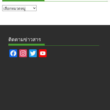
หัวข้อ
ข่าว
ติดตามข่าวสาร
F
In
T
Y
ac
st
w
o
e
a
itt
u
b
gr
er
T
o
a
u
o
m
b
k
e