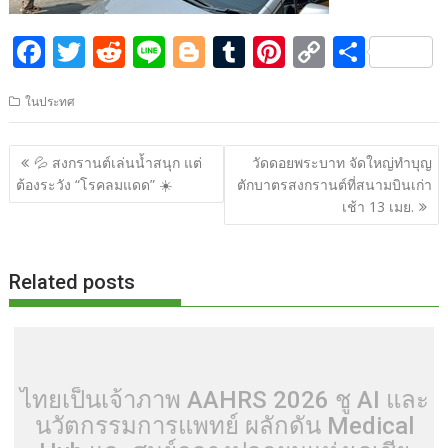
F
T
R
Li
Bl
T
Pi
C
S
ac
w
e
n
o
u
nt
o
h
ในประทศ
e
itt
d
e
g
m
er
p
ar
b
er
di
g
bl
e
y
e
แนะแนว
💦 สงกรานต์เล่นน้ำสนุก แต่
วัดดอยพระบาท จัดใหญ่ทำบุญ
o
t
er
r
st
Li
เรื่อง
ต้องระวัง “โรคลมแดด” ☀️
ตักบาตรสงกรานต์ที่สนามบินเก่า
o
n
เช้า 13 เมย.
k
k
Related posts
ไทยเป็นเจ้าภาพ AAHRS 2026 ชู AI และ
นวัตกรรมการแพทย์ ผลักดัน Medical