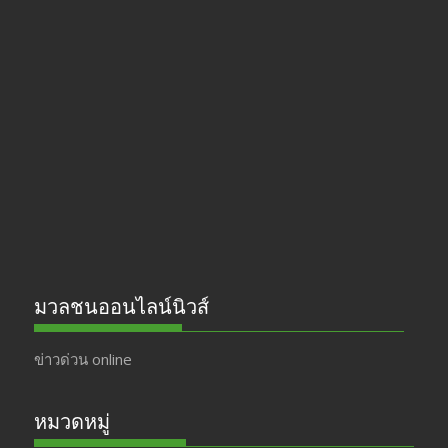
ac
st
w
o
e
a
itt
u
b
gr
er
T
o
a
u
o
m
b
k
e
มวลชนออนไลน์นิวส์
ข่าวด่วน online
หมวดหมู่