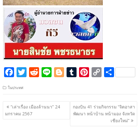
F
T
R
Li
Bl
T
Pi
C
S
ac
w
e
n
o
u
nt
o
h
ในประทศ
e
itt
d
e
g
m
er
p
ar
b
er
di
g
bl
e
y
e
แนะแนว
“เล่าเรื่อง เมืองล้านนา” 24
กองบิน 41 ร่วมกิจกรรม “จิตอาสา
o
t
er
r
st
Li
เรื่อง
มกราคม 2567
พัฒนา หน้าบ้าน หน้ามอง จังหวัด
o
n
เชียงใหม่”
k
k