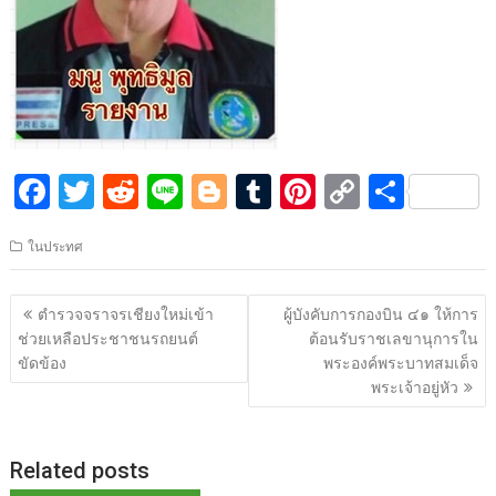
F
T
R
Li
Bl
T
Pi
C
S
ac
w
e
n
o
u
nt
o
h
ในประทศ
e
itt
d
e
g
m
er
p
ar
b
er
di
g
bl
e
y
e
แนะแนว
ตำรวจจราจรเชียงใหม่เข้า
ผู้บังคับการกองบิน ๔๑ ให้การ
o
t
er
r
st
Li
เรื่อง
ช่วยเหลือประชาชนรถยนต์
ต้อนรับราชเลขานุการใน
o
n
ขัดข้อง
พระองค์พระบาทสมเด็จ
พระเจ้าอยู่หัว
k
k
Related posts