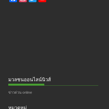
ac
st
w
o
e
a
itt
u
b
gr
er
T
o
a
u
o
m
b
k
e
มวลชนออนไลน์นิวส์
ข่าวด่วน online
หมวดหมู่