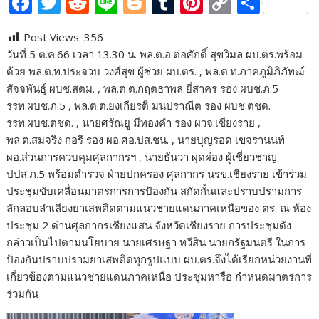
F
T
R
Li
Bl
T
Pi
C
S
ac
w
e
n
o
u
nt
o
h
Post Views:
356
e
itt
d
e
g
m
er
p
ar
วันที่ 5 ต.ค.66 เวลา 13.30 น. พล.ต.อ.ต่อศักดิ์ สุขวิมล ผบ.ตร.พร้อม
b
er
di
g
bl
e
y
e
ด้วย พล.ต.ท.ประจวบ วงศ์สุข ผู้ช่วย ผบ.ตร. , พล.ต.ท.ภาคภูมิภิภัทฒ์
o
t
er
r
st
Li
สัจจพันธุ์ ผบช.สตม. , พล.ต.ต.กฤตธาพล ยี่สาคร รอง ผบช.ภ.5
รรท.ผบช.ภ.5 , พล.ต.ต.ยงเกียรติ มนปราณีต รอง ผบช.ตชด.
o
n
รรท.ผบช.ตชด. , นายศรัณยู มีทองคำ รอง ผวจ.เชียงราย ,
k
k
พล.ต.สมจริง กอรี รอง ผอ.ศอ.ปส.ชน. , นายบุญรอด เขจรานนท์
ผอ.ส่วนการควบคุมศุลกากรฯ , นายธันวา ผุดผ่อง ผู้เชี่ยวชาญ
ปปส.ภ.5 พร้อมตำรวจ ฝ่ายปกครอง ศุลกากร นรข.เชียงราย เข้าร่วม
ประชุมขับเคลื่อนมาตรการการป้องกัน สกัดกั้นและปราบปรามการ
ลักลอบลำเลียงยาเสพติดตามแนวชายแดนภาคเหนือของ ตร. ณ ห้อง
ประชุม 2 ด่านศุลกากรเชียงแสน จังหวัดเชียงราย การประชุมดัง
กล่าวเป็นไปตามนโยบาย นายเศรษฐา ทวีสิน นายกรัฐมนตรี ในการ
ป้องกันปราบปรามยาเสพติดทุกรูปแบบ ผบ.ตร.จึงได้เรียกหน่วยงานที่
เกี่ยวข้องตามแนวชายแดนภาคเหนือ ประชุมหารือ กำหนดมาตรการ
ร่วมกัน