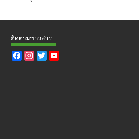
ข่าว
ติดตามข่าวสาร
F
In
T
Y
ac
st
w
o
e
a
itt
u
b
gr
er
T
o
a
u
o
m
b
k
e