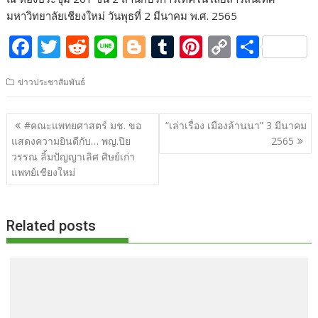
มหาวิทยาลัยเชียงใหม่ วันพุธที่ 2 มีนาคม พ.ศ. 2565
F
T
R
Li
Bl
T
Pi
C
S
ac
w
e
n
o
u
nt
o
h
ข่าวประชาสัมพันธ์
e
itt
d
e
g
m
er
p
ar
b
er
di
g
bl
e
y
e
แนะแนว
#คณะแพทยศาสตร์ มช. ขอ
“เล่าเรื่อง เมืองล้านนา” 3 มีนาคม
o
t
er
r
st
Li
เรื่อง
แสดงความยินดีกับ… พญ.ปิย
2565
o
n
วรรณ ลิ้มปัญญาเลิศ ศิษย์เก่า
แพทย์เชียงใหม่
k
k
Related posts