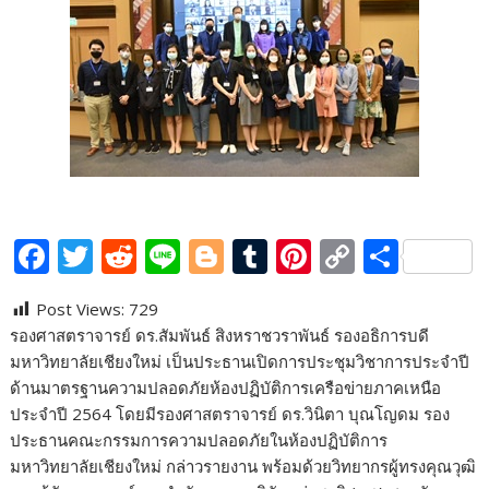
F
T
R
Li
Bl
T
Pi
C
S
ac
w
e
n
o
u
nt
o
h
Post Views:
729
e
itt
d
e
g
m
er
p
ar
รองศาสตราจารย์ ดร.สัมพันธ์ สิงหราชวราพันธ์ รองอธิการบดี
b
er
di
g
bl
e
y
e
มหาวิทยาลัยเชียงใหม่ เป็นประธานเปิดการประชุมวิชาการประจำปี
o
t
er
r
st
Li
ด้านมาตรฐานความปลอดภัยห้องปฏิบัติการเครือข่ายภาคเหนือ
ประจำปี 2564 โดยมีรองศาสตราจารย์ ดร.วินิตา บุณโญดม รอง
o
n
ประธานคณะกรรมการความปลอดภัยในห้องปฏิบัติการ
k
k
มหาวิทยาลัยเชียงใหม่ กล่าวรายงาน พร้อมด้วยวิทยากรผู้ทรงคุณวุฒิ