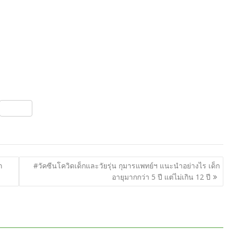
S
h
ar
e
ก
#วัคซีนโควิดเด็กและวัยรุ่น กุมารแพทย์ฯ แนะนําอย่างไร เด็ก
อายุมากกว่า 5 ปี แต่ไม่เกิน 12 ปี