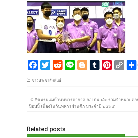
F
T
R
Li
Bl
T
Pi
C
ac
w
e
n
o
u
nt
o
ข่าวประชาสัมพันธ์
e
itt
d
e
g
m
er
p
b
er
di
g
bl
e
y
แนะแนว
#ชมรมแม่บ้านทหารอากาศ กองบิน ๔๑ ร่วมจำหน่ายดอ
o
t
er
r
st
Li
เรื่อง
ป๊อปปี้ เนื่องในวันทหารผ่านศึก ประจำปี ๒๕๖๕
o
n
k
k
Related posts