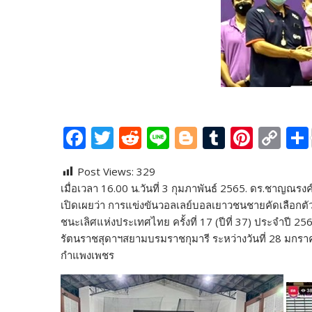
F
T
R
Li
Bl
T
Pi
C
ac
w
e
n
o
u
nt
o
Post Views:
329
e
itt
d
e
g
m
er
p
เมื่อเวลา 16.00 น.วันที่ 3 กุมภาพันธ์ 2565. ดร.ชาญณรง
b
er
di
g
bl
e
y
เปิดเผยว่า การแข่งขันวอลเลย์บอลเยาวชนชายคัดเลือกตัว
o
t
er
r
st
Li
ชนะเลิศแห่งประเทศไทย ครั้งที่ 17 (ปีที่ 37) ประจำปี
รัตนราชสุดาฯสยามบรมราชกุมารี ระหว่างวันที่ 28 มกราค
o
n
กำแพงเพชร
k
k