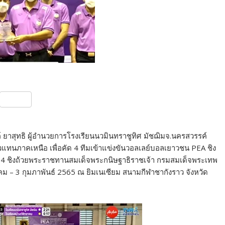
S
h
ar
ค์ ยาสุทธิ ผู้อำนวยการโรงเรียนนวมินทราชูทิศ มัชฌิมจ.นครสวรรค์
e
แทนภาคเหนือ เพื่อคัด 4 ทีมเข้าแข่งขันวอลเลย์บอลเยาวชน PEA ชิง
 2564 ชิงถ้วยพระราชทานสมเด็จพระกนิษฐาธิราชเจ้า กรมสมเด็จพระเทพ
ม – 3 กุมภาพันธ์ 2565 ณ ยิมเนเซียม สนามกีฬาชากังราว จังหวัด