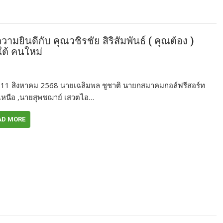
ินดีกับ คุณวชิรชัย สิริสัมพันธ์ ( คุณต้อง )
ต้ คนใหม่
ี่ 11 สิงหาคม 2568 นายเฉลิมพล ชูชาติ นายกสมาคมกอล์ฟรีสอร์ท
หนือ ,นายสุพชฌาย์ เสวตไอ…
AD MORE