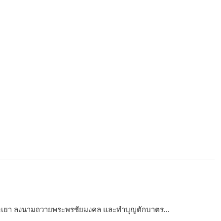
วพะเยา ลงนามถวายพระพรชัยมงคล และทำบุญตักบาตร…