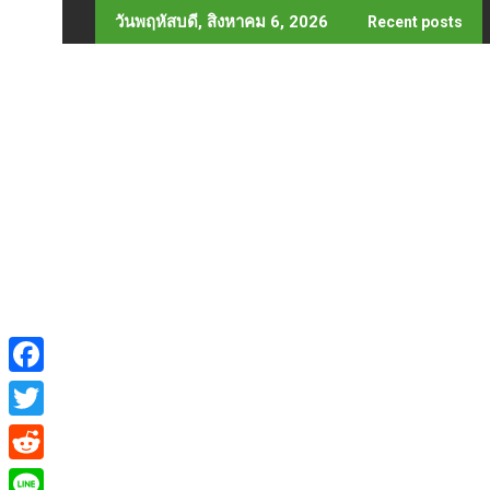
Skip
วันพฤหัสบดี, สิงหาคม 6, 2026
Recent posts
to
content
F
a
T
c
w
R