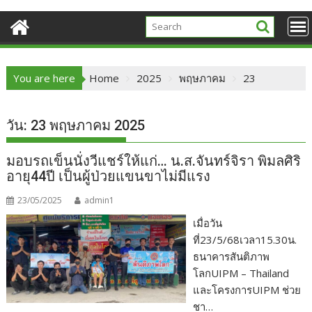
You are here
Home
2025
พฤษภาคม
23
วัน:
23 พฤษภาคม 2025
มอบรถเข็นนั่งวีแชร์ให้แก่… น.ส.จันทร์จิรา พิมลศิริ
อายุ44ปี เป็นผู้ป่วยแขนขาไม่มีแรง
23/05/2025
admin1
เมื่อวัน
ที่23/5/68เวลา15.30น.
ธนาคารสันติภาพ
โลกUIPM – Thailand
และโครงการUIPM ช่วย
ชา…