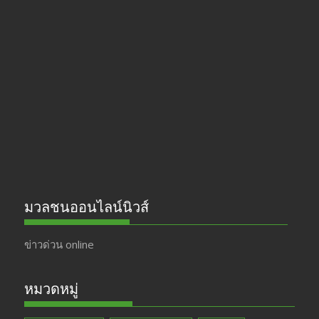
e
a
itt
u
b
gr
er
T
o
a
u
o
m
b
k
e
มวลชนออนไลน์นิวส์
ข่าวด่วน online
หมวดหมู่