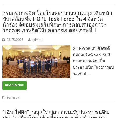
กรมสุขภาพจิต โดยโรงพยาบาลสวนปรุง เดินหน้า
ขับเคลื่อนทีม HOPE Task Force ใน 4 จังหวัด
นำร่อง จัดอบรมเสริมทักษะการตอบสนองภาวะ
วิกฤตสุขภาพจิตให้บุคลากรเขตสุขภาพที่ 1
23/05/2025
admin1
22 พ.ค.68 นพ.ศิริศักดิ์
ธิติดิลกรัตน์ รองอธิบดี
กรมสุขภาพจิต เป็น
ประธานเปิดโครงการอบ
รมเชิงป…
READ MORE
ในประทศ
“เฉิน ไห่ผิง” กงสุลใหญ่สาธารณรัฐประชาชนจีน
ประจำเชียงใหม่ เข้าเยี่ยมคารวะพ่อเมืองพะเยา