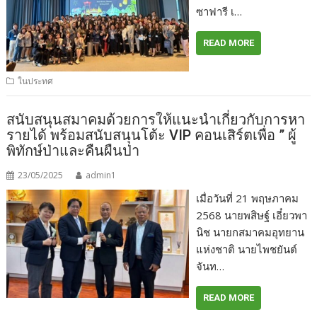
ซาฟารี เ…
READ MORE
ในประทศ
สนับสนุนสมาคมด้วยการให้แนะนำเกี่ยวกับการหา
รายได้ พร้อมสนับสนุนโต้ะ VIP คอนเสิร์ตเพื่อ ” ผู้
พิทักษ์ป่าและคืนผืนป่า
23/05/2025
admin1
เมื่อวันที่ 21 พฤษภาคม
2568 นายพสิษฐ์ เอี๋ยวพา
นิช นายกสมาคมอุทยาน
แห่งชาติ นายไพชยันต์
จันท…
READ MORE