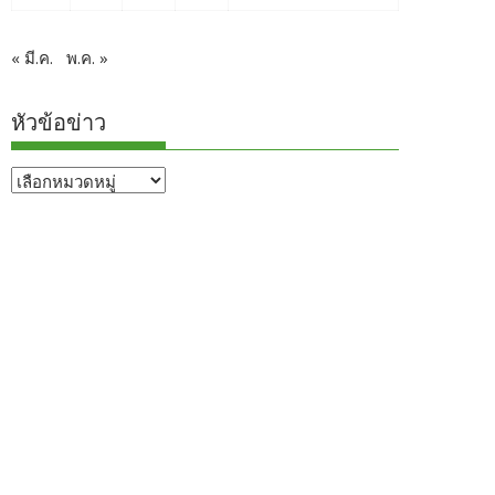
« มี.ค.
พ.ค. »
หัวข้อข่าว
หัวข้อ
ข่าว