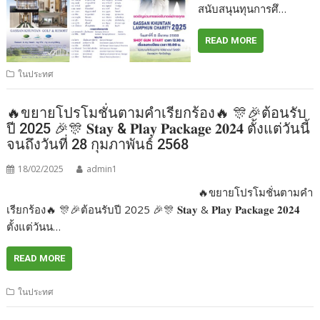
สนับสนุนทุนการศึ…
READ MORE
ในประทศ
🔥ขยายโปรโมชั่นตามคำเรียกร้อง🔥 🎊🎉ต้อนรับ
ปี 2025 🎉🎊 𝐒𝐭𝐚𝐲 & 𝐏𝐥𝐚𝐲 𝐏𝐚𝐜𝐤𝐚𝐠𝐞 𝟐𝟎𝟐𝟒 ตั้งแต่วันนี้
จนถึงวันที่ 28 กุมภาพันธ์ 2568
18/02/2025
admin1
🔥ขยายโปรโมชั่นตามคำ
เรียกร้อง🔥 🎊🎉ต้อนรับปี 2025 🎉🎊 𝐒𝐭𝐚𝐲 & 𝐏𝐥𝐚𝐲 𝐏𝐚𝐜𝐤𝐚𝐠𝐞 𝟐𝟎𝟐𝟒
ตั้งแต่วันน…
READ MORE
ในประทศ