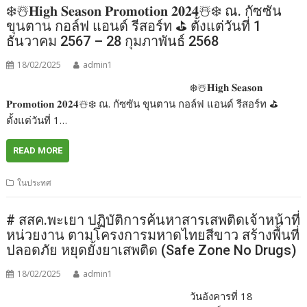
❄️☃️𝐇𝐢𝐠𝐡 𝐒𝐞𝐚𝐬𝐨𝐧 𝐏𝐫𝐨𝐦𝐨𝐭𝐢𝐨𝐧 𝟐𝟎𝟐𝟒☃️❄️ ณ. กัซซัน
ขุนตาน กอล์ฟ แอนด์ รีสอร์ท ⛳️ ตั้งแต่วันที่ 1
ธันวาคม 2567 – 28 กุมภาพันธ์ 2568
18/02/2025
admin1
❄️☃️𝐇𝐢𝐠𝐡 𝐒𝐞𝐚𝐬𝐨𝐧
𝐏𝐫𝐨𝐦𝐨𝐭𝐢𝐨𝐧 𝟐𝟎𝟐𝟒☃️❄️ ณ. กัซซัน ขุนตาน กอล์ฟ แอนด์ รีสอร์ท ⛳️
ตั้งแต่วันที่ 1…
READ MORE
ในประทศ
# สสค.พะเยา ปฏิบัติการค้นหาสารเสพติดเจ้าหน้าที่
หน่วยงาน ตามโครงการมหาดไทยสีขาว สร้างพื้นที่
ปลอดภัย หยุดยั้งยาเสพติด (Safe Zone No Drugs)
18/02/2025
admin1
วันอังคารที่ 18