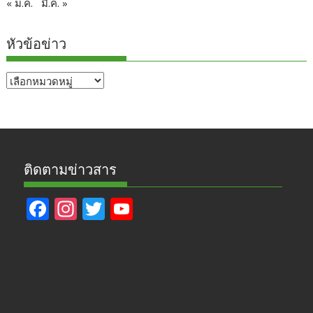
« ม.ค.
มี.ค. »
หัวข้อข่าว
หัวข้อ
ข่าว
ติดตามข่าวสาร
F
In
T
Y
ac
st
w
o
e
a
itt
u
b
gr
er
T
o
a
u