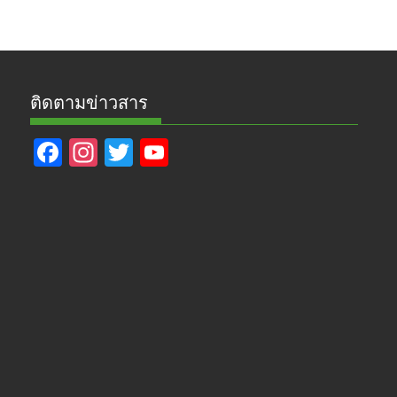
ข่าว
ติดตามข่าวสาร
F
In
T
Y
ac
st
w
o
e
a
itt
u
b
gr
er
T
o
a
u
o
m
b
k
e