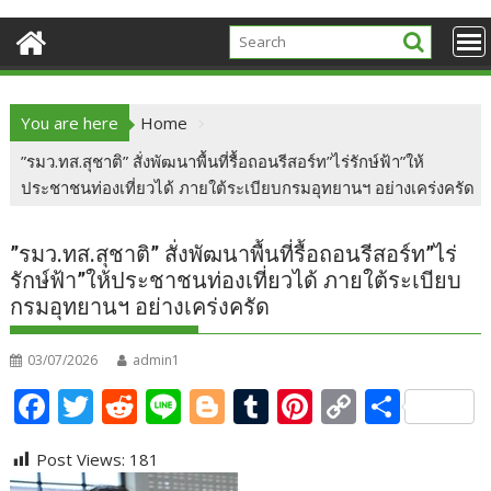
You are here
Home
​”รมว.ทส.สุชาติ” สั่งพัฒนาพื้นที่รื้อถอนรีสอร์ท”ไร่รักษ์ฟ้า”ให้
ประชาชนท่องเที่ยวได้​ ภายใต้ระเบียบกรมอุทยานฯ​ อย่างเคร่งครัด
​”รมว.ทส.สุชาติ” สั่งพัฒนาพื้นที่รื้อถอนรีสอร์ท”ไร่
รักษ์ฟ้า”ให้ประชาชนท่องเที่ยวได้​ ภายใต้ระเบียบ
กรมอุทยานฯ​ อย่างเคร่งครัด
03/07/2026
admin1
F
T
R
Li
Bl
T
Pi
C
S
ac
w
e
n
o
u
nt
o
h
Post Views:
181
e
itt
d
e
g
m
er
p
ar