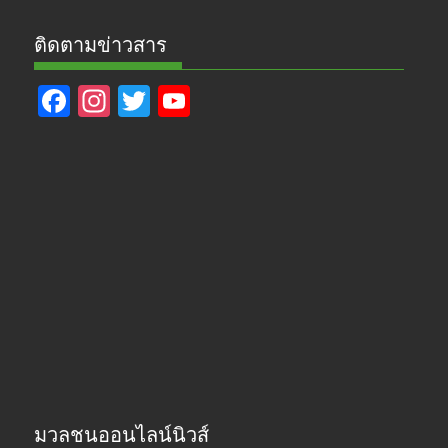
ติดตามข่าวสาร
F
In
T
Y
ac
st
w
o
e
a
itt
u
b
gr
er
T
o
a
u
o
m
b
k
e
มวลชนออนไลน์นิวส์