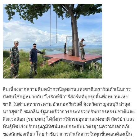
​สืบเนื่องจากความคืบหน้ากรณีอุทยานแห่งชาติเอราวัณดำเนินการ
บังคับใช้กฎหมายกับ “ไร่รักษ์ฟ้า” รีสอร์ทที่บุกรุกพื้นที่อุทยานแห่ง
ชาติ ในตำบลท่ากระดาน อำเภอศรีสวัสดิ์ จังหวัดกาญจนบุรี ล่าสุด
นายสุชาติ ชมกลิ่น รัฐมนตรีว่าการกระทรวงทรัพยากรธรรมชาติและ
สิ่งแวดล้อม (รมว.ทส.) ได้สั่งการให้กรมอุทยานแห่งชาติ สัตว์ป่า และ
พันธุ์พืช เร่งปรับปรุงภูมิทัศน์และยกระดับมาตรฐานความปลอดภัย
ของนักท่องเที่ยว โดยกำชับว่าการดำเนินการในทุกขั้นตอนต้องเป็น