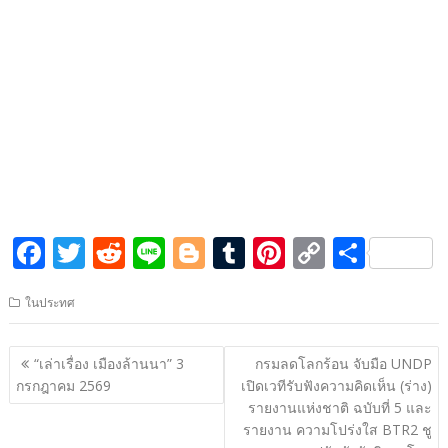
F
T
R
Li
Bl
T
Pi
C
S
ac
w
e
n
o
u
nt
o
h
ในประทศ
e
itt
d
e
g
m
er
p
ar
b
er
di
g
bl
e
y
e
แนะแนว
“เล่าเรื่อง เมืองล้านนา” 3
กรมลดโลกร้อน จับมือ UNDP
o
t
er
r
st
Li
เรื่อง
กรกฎาคม 2569
เปิดเวทีรับฟังความคิดเห็น (ร่าง)
o
n
รายงานแห่งชาติ ฉบับที่ 5 และ
รายงาน ความโปร่งใส BTR2 ชู
k
k