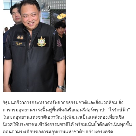
b
er
di
g
bl
e
y
e
o
t
er
r
st
Li
o
n
k
k
​รัฐมนตรีว่าการกระทรวงทรัพยากรธรรมชาติและสิ่งแวดล้อม สั่ง
การกรมอุทยานฯ เร่งฟื้นฟูพื้นที่หลังรื้อถอนรีสอร์ทรุกป่า “ไร่รักษ์ฟ้า”
ในเขตอุทยานแห่งชาติเอราวัณ มุ่งพัฒนาเป็นแหล่งท่องเที่ยวเชิง
นิเวศให้ประชาชนเข้าถึงธรรมชาติได้ พร้อมเน้นย้ำต้องดำเนินทุกขั้น
ตอนตามระเบียบของกรมอุทยานแห่งชาติฯ อย่างเคร่งครัด