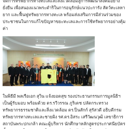
จัดการทรัพยากรทางทะเลและสิ่งแวดล้อมสู่การพัฒนาสังคมอย่าง
ยั่งยืน เพื่อสนองแนวพระดำริในการอนุรักษ์แนวปะการัง สัตว์ทะเลหา
ยาก และฟื้นฟูทรัพยากรทางทะเล พร้อมส่งเสริมการมีส่วนร่วมของ
ประชาชนในการแก้ไขปัญหาขยะทะเลและการใช้ทรัพยากรอย่างคุ้ม
ค่า
ในพิธีมี พลเรือเอก สุวิน แจ้งยอดสุข รองประธานกรรมการมูลนิธิฯ
เป็นผู้รับมอบ พร้อมด้วย ดร.รวีวรรณ ภูริเดช ปลัดกระทรวง
ทรัพยากรธรรมชาติและสิ่งแวดล้อม ดร.ปิ่นสักก์ สุรัสวดี อธิบดีกรม
ทรัพยากรทางทะเลและชายฝั่ง รศ.ดร.อิสระ เสรีวัฒนวุฒิ เลขาธิการ
สถาบันพระปกเกล้า คณะผู้บริหาร นักศึกษาหลักสูตรประกาศนียบัตร