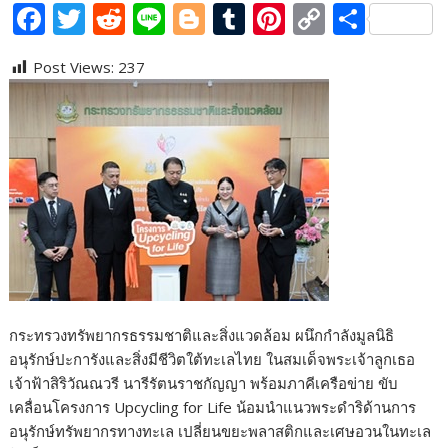
F
T
R
Li
Bl
T
Pi
C
S
ac
w
e
n
o
u
nt
o
h
Post Views:
237
e
itt
d
e
g
m
er
p
ar
b
er
di
g
bl
e
y
e
o
t
er
r
st
Li
o
n
k
k
กระทรวงทรัพยากรธรรมชาติและสิ่งแวดล้อม ผนึกกำลังมูลนิธิ
อนุรักษ์ปะการังและสิ่งมีชีวิตใต้ทะเลไทย ในสมเด็จพระเจ้าลูกเธอ
เจ้าฟ้าสิริวัณณวรี นารีรัตนราชกัญญา พร้อมภาคีเครือข่าย ขับ
เคลื่อนโครงการ Upcycling for Life น้อมนำแนวพระดำริด้านการ
อนุรักษ์ทรัพยากรทางทะเล เปลี่ยนขยะพลาสติกและเศษอวนในทะเล