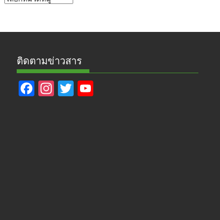
ข่าว
ติดตามข่าวสาร
F
In
T
Y
ac
st
w
o
e
a
itt
u
b
gr
er
T
o
a
u
o
m
b
k
e