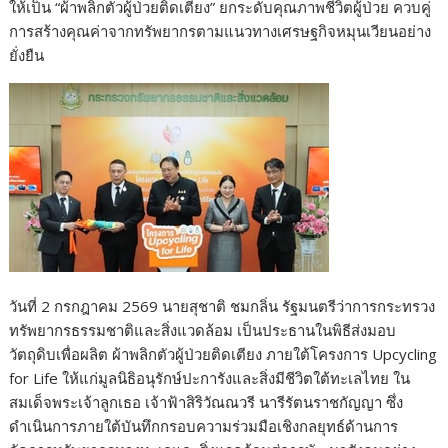
ให้เป็น “ผ้าพลิกตัวผู้ป่วยติดเตียง” ยกระดับคุณภาพชีวิตผู้ป่วย ควบคู่
การสร้างคุณค่าจากทรัพยากรตามแนวทางเศรษฐกิจหมุนเวียนอย่าง
ยั่งยืน
วันที่ 2 กรกฎาคม 2569 นายสุชาติ ชมกลิ่น รัฐมนตรีว่าการกระทรวง
ทรัพยากรธรรมชาติและสิ่งแวดล้อม เป็นประธานในพิธีส่งมอบ
วัตถุดิบเพื่อผลิต ผ้าพลิกตัวผู้ป่วยติดเตียง ภายใต้โครงการ Upcycling
for Life ให้แก่มูลนิธิอนุรักษ์ปะการังและสิ่งมีชีวิตใต้ทะเลไทย ใน
สมเด็จพระเจ้าลูกเธอ เจ้าฟ้าสิริวัณณวรี นารีรัตนราชกัญญา ซึ่ง
ดำเนินการภายใต้บันทึกกรอบความร่วมมือเชิงกลยุทธ์ด้านการ