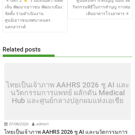
Gen Z
: ร่วมเสนอความคิด
ศูนย์สงเคราะห์ปัญญาอ่อน จัด
o
t
er
r
st
Li
เรื่อง
เห็น พัฒนาเยาวชน พัฒนาเมือง :
กิจกรรมพิธีในการทำบุญ การต่อ
o
n
จัดตั้ง ร่วมดำเนินงาน
เติมอาคารโรงอาหาร
ศูนย์เยาวชนเทศบาลนคร
k
k
นครสวรรค์
Related posts
ไทยเป็นเจ้าภาพ AAHRS 2026 ชู AI และ
นวัตกรรมการแพทย์ ผลักดัน Medical
Hub และศูนย์กลางปลูกผมแห่งเอเชีย
07/08/2026
admin1
ไทยเป็นเจ้าภาพ AAHRS 2026 ชู AI และนวัตกรรมการ