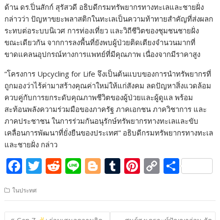
ด้าน ดร.ปิ่นสักก์ สุรัสวดี อธิบดีกรมทรัพยากรทางทะเลและชายฝั่ง
กล่าวว่า ปัญหาขยะพลาสติกในทะเลเป็นความท้าทายสำคัญที่ส่งผลก
ระทบต่อระบบนิเวศ การท่องเที่ยว และวิถีชีวิตของชุมชนชายฝั่ง
ขณะเดียวกัน จากการลงพื้นที่ยังพบผู้ป่วยติดเตียงจำนวนมากที่
ขาดแคลนอุปกรณ์ทางการแพทย์ที่มีคุณภาพ เนื่องจากมีราคาสูง
“โครงการ Upcycling for Life จึงเป็นต้นแบบของการนำทรัพยากรที่
ถูกมองว่าไร้ค่ามาสร้างคุณค่าใหม่ให้แก่สังคม ลดปัญหาสิ่งแวดล้อม
ควบคู่กับการยกระดับคุณภาพชีวิตของผู้ป่วยและผู้ดูแล พร้อม
สะท้อนพลังความร่วมมือของภาครัฐ ภาคเอกชน ภาควิชาการ และ
ภาคประชาชน ในการร่วมกันอนุรักษ์ทรัพยากรทางทะเลและขับ
เคลื่อนการพัฒนาที่ยั่งยืนของประเทศ” อธิบดีกรมทรัพยากรทางทะเล
และชายฝั่ง กล่าว
F
T
R
Li
Bl
T
Pi
C
S
ac
w
e
n
o
u
nt
o
h
ในประทศ
e
itt
d
e
g
m
er
p
ar
b
er
di
g
bl
e
y
e
แนะแนว