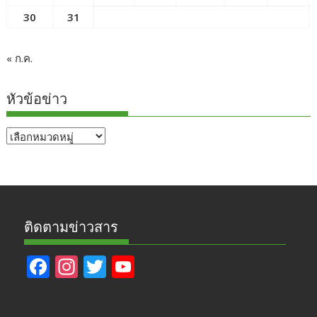
30
31
« ก.ค.
หัวข้อข่าว
หัวข้อ
ข่าว
ติดตามข่าวสาร
F
In
T
Y
ac
st
w
o
e
a
itt
u