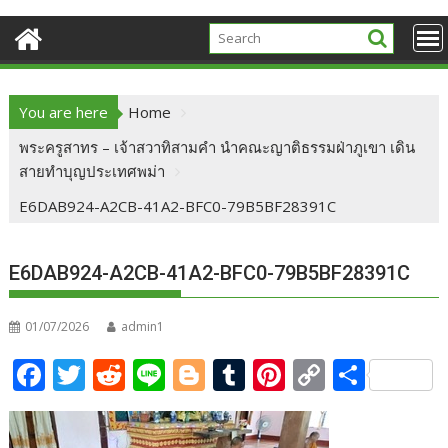
You are here
Home
พระครูสาทร – เจ้าสวาทิสามคำ นำคณะญาติธรรมฝ่าภูเขา เดิน
สายทำบุญประเทศพม่า
E6DAB924-A2CB-41A2-BFC0-79B5BF28391C
E6DAB924-A2CB-41A2-BFC0-79B5BF28391C
01/07/2026
admin1
F
T
R
Li
Bl
T
Pi
C
S
ac
w
e
n
o
u
nt
o
h
e
itt
d
e
g
m
er
p
ar