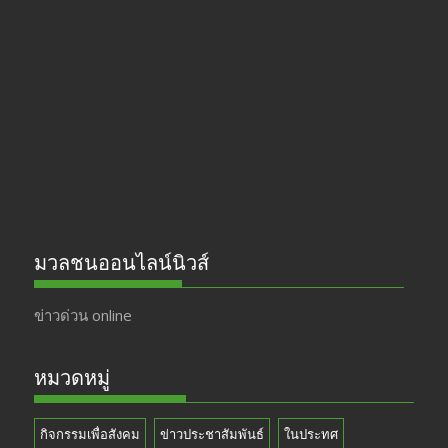
b
gr
er
T
o
a
u
o
m
b
k
e
มวลชนออนไลน์นิวส์
ข่าวด่วน online
หมวดหมู่
กิจกรรมเพื่อสังคม
ข่าวประชาสัมพันธ์
ในประทศ