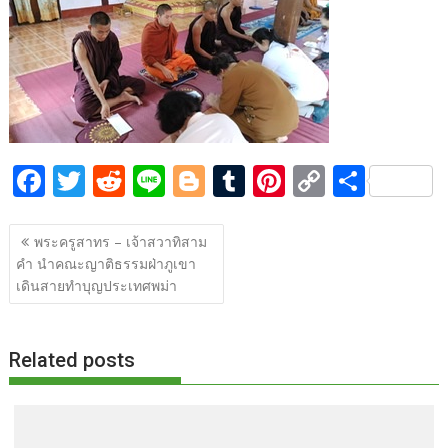
b
er
di
g
bl
e
y
e
o
t
er
r
st
Li
o
n
k
k
F
T
R
Li
Bl
T
Pi
C
S
ac
w
e
n
o
u
nt
o
h
แนะแนว
e
itt
d
e
g
m
er
p
ar
พระครูสาทร – เจ้าสวาทิสาม
เรื่อง
คำ นำคณะญาติธรรมฝ่าภูเขา
b
er
di
g
bl
e
y
e
เดินสายทำบุญประเทศพม่า
o
t
er
r
st
Li
o
n
Related posts
k
k