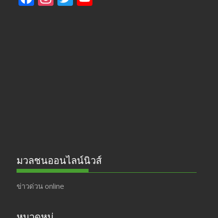
ac
st
w
o
e
a
itt
u
b
gr
er
T
o
a
u
o
m
b
k
e
มวลชนออนไลน์นิวส์
ข่าวด่วน online
หมวดหมู่