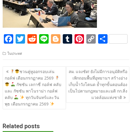
F
T
R
Li
Bl
T
Pi
C
S
ac
w
e
n
o
u
nt
o
h
ในประทศ
e
itt
d
e
g
m
er
p
ar
b
er
di
g
bl
e
y
e
แนะแนว
ชวนคู่หูออกรอบเล่น
สผ. แจงชัด! ยังไม่มีการอนุมัติหรือ
o
t
er
r
st
Li
เรื่อง
กอล์ฟ เดือนกรกฏาคม 2569
เพิกถอนพื้นที่อุทยานฯ สร้างอ่าง
o
n
กัซซัน เลกาซี่ กอล์ฟ คลับ
เก็บน้ำวังโตนด ย้ำทุกขั้นตอนต้อง
และ กัซซัน พาโนราม่า กอล์ฟ
เป็นไปตามกฎหมายและมติ กก.สิ่ง
k
k
คลับ
ทุกวันจันทร์และวัน
แวดล้อมแห่งชาติ
พุธ เดือนกรกฏาคม 2569
Related posts