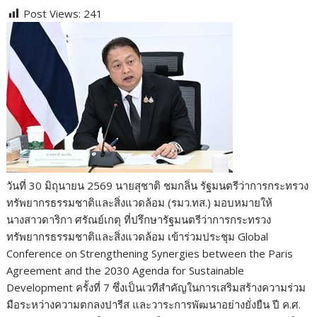
ac
w
e
n
o
u
nt
o
h
Post Views:
241
e
itt
d
e
g
m
er
p
ar
b
er
di
g
bl
e
y
e
o
t
er
r
st
Li
o
n
k
k
วันที่ 30 มิถุนายน 2569 นายสุชาติ ชมกลิ่น รัฐมนตรีว่าการกระทรวง
ทรัพยากรธรรมชาติและสิ่งแวดล้อม (รมว.ทส.) มอบหมายให้
นางสาวดาริกา ศรัณย์เกตุ ที่ปรึกษารัฐมนตรีว่าการกระทรวง
ทรัพยากรธรรมชาติและสิ่งแวดล้อม เข้าร่วมประชุม Global
Conference on Strengthening Synergies between the Paris
Agreement and the 2030 Agenda for Sustainable
Development ครั้งที่ 7 ซึ่งเป็นเวทีสำคัญในการเสริมสร้างความร่วม
มือระหว่างความตกลงปารีส และวาระการพัฒนาอย่างยั่งยืน ปี ค.ศ.