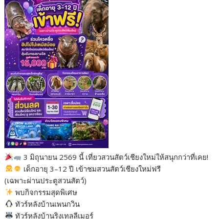
b
er
di
g
bl
e
y
e
o
t
er
r
st
Li
o
n
k
k
3 มิถุนายน 2569 นี้ เที่ยวสวนสัตว์เชียงใหม่ให้สนุกกว่าที่เคย!
เด็กอายุ 3–12 ปี เข้าชมสวนสัตว์เชียงใหม่ฟรี
(เฉพาะผ่านประตูสวนสัตว์)
พบกิจกรรมสุดพิเศษ
ทัวร์หลังบ้านเพนกวิน
ทัวร์หลังบ้านริงเทลลีเมอร์