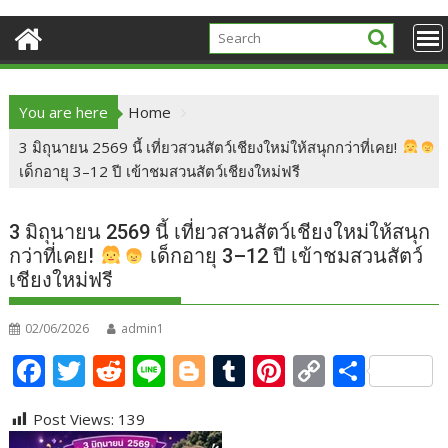
You are here
Home
3 มิถุนายน 2569 นี้ เที่ยวสวนสัตว์เชียงใหม่ให้สนุกกว่าที่เคย!
เด็กอายุ 3–12 ปี เข้าชมสวนสัตว์เชียงใหม่ฟรี
3 มิถุนายน 2569 นี้ เที่ยวสวนสัตว์เชียงใหม่ให้สนุก
กว่าที่เคย!
เด็กอายุ 3–12 ปี เข้าชมสวนสัตว์
เชียงใหม่ฟรี
02/06/2026
admin1
F
T
R
Li
Bl
T
Pi
C
S
ac
w
e
n
o
u
nt
o
h
Post Views:
139
e
itt
d
e
g
m
er
p
ar