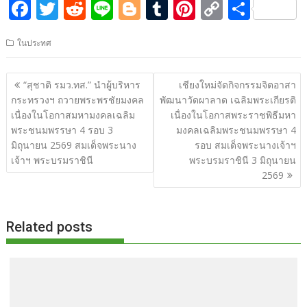
F
T
R
Li
Bl
T
Pi
C
S
ac
w
e
n
o
u
nt
o
h
ในประทศ
e
itt
d
e
g
m
er
p
ar
b
er
di
g
bl
e
y
e
แนะแนว
“สุชาติ รมว.ทส.” นำผู้บริหาร
เชียงใหม่จัดกิจกรรมจิตอาสา
o
t
er
r
st
Li
เรื่อง
กระทรวงฯ ถวายพระพรชัยมงคล
พัฒนาวัดผาลาด เฉลิมพระเกียรติ
o
n
เนื่องในโอกาสมหามงคลเฉลิม
เนื่องในโอกาสพระราชพิธีมหา
พระชนมพรรษา 4 รอบ 3
มงคลเฉลิมพระชนมพรรษา 4
k
k
มิถุนายน 2569 สมเด็จพระนาง
รอบ สมเด็จพระนางเจ้าฯ
เจ้าฯ พระบรมราชินี
พระบรมราชินี 3 มิถุนายน
2569
Related posts