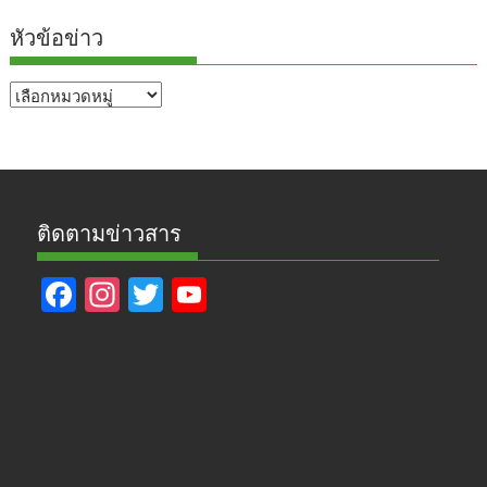
หัวข้อข่าว
หัวข้อ
ข่าว
ติดตามข่าวสาร
F
In
T
Y
ac
st
w
o
e
a
itt
u
b
gr
er
T
o
a
u
o
m
b