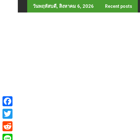
Skip
วันพฤหัสบดี, สิงหาคม 6, 2026
Recent posts
to
content
F
a
T
c
w
R