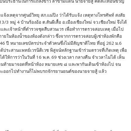
เป็นประธานในการแถลงข่าว ล่าข้ามแดน นายจายสู้ คดีสะเทือนขวัญ
จ้งเหตุจากศูนย์วิทยุ สภ.แม่ปิง ว่าได้รับแจ้ง เหตุทางโทรศัพท์ สงสัย
13/3 หมู่ 4 บ้านร้องอ้อ ต.สันผีเสื้อ อ.เมืองเชียงใหม่ จว.เชียงใหม่ จึงได้
ะเจ้าหน้าที่ตำรวจชุดสืบสวนเวร เพื่อทำการตรวจสอบเหตุ เมื่อไป
่ภายในห้องน้ำของห้องดังกล่าว ซึ่งจากการตรวจสอบผู้เช่าห้องพักคือ
ุ 46 ปี หมายเลขบัตรประจำตัวคนซึ่งไม่มีสัญชาติไทย ที่อยู่ 262 ม.6
ประสานแพทย์เวรนิติเวช พิสูจน์หลักฐานเข้าร่วมตรวจที่เกิดเหตุ เพื่อ
ห้การว่าในวันที่ 16 พ.ค. 69 ช่วงเวลา กลางคืน จำเวลาไม่ได้ เห็น
ซ้อนท้ายมาจอดที่หน้าห้อง หมายเลข ๘ และพากันเดินเข้าห้องไป จน
นจะออกไปทำงานก็ไม่พบรถจักรยานยนต์ของนายจายสู้ แล้ว