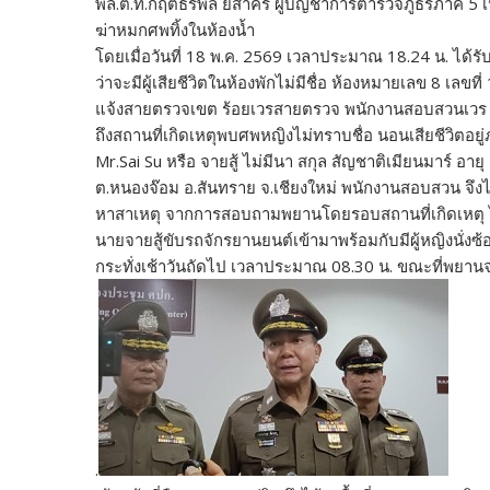
พล.ต.ท.กฤตธรพล ยี่สาคร ผู้บัญชาการตำรวจภูธรภาค 5 
ฆ่าหมกศพทิ้งในห้องน้ำ
โดยเมื่อวันที่ 18 พ.ค. 2569 เวลาประมาณ 18.24 น. ได้รับแ
ว่าจะมีผู้เสียชีวิตในห้องพักไม่มีชื่อ ห้องหมายเลข 8 เลขที่ 
แจ้งสายตรวจเขต ร้อยเวรสายตรวจ พนักงานสอบสวนเวร แล
ถึงสถานที่เกิดเหตุพบศพหญิงไม่ทราบชื่อ นอนเสียชีวิตอยู
Mr.Sai Su หรือ จายสู้ ไม่มีนา สกุล สัญชาติเมียนมาร์ อาย
ต.หนองจ๊อม อ.สันทราย จ.เชียงใหม่ พนักงานสอบสวน จึงได้
หาสาเหตุ จากการสอบถามพยานโดยรอบสถานที่เกิดเหตุ ได้ใ
นายจายสู้ขับรถจักรยานยนต์เข้ามาพร้อมกับมีผู้หญิงนั่ง
กระทั่งเช้าวันถัดไป เวลาประมาณ 08.30 น. ขณะที่พยา
.