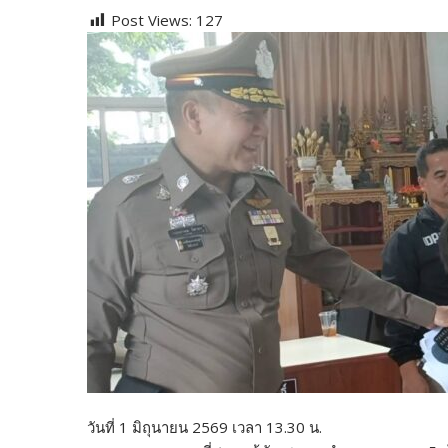
ac
w
e
n
o
u
nt
o
Post Views:
127
e
itt
d
e
g
m
er
p
b
er
di
g
bl
e
y
o
t
er
r
st
Li
o
n
k
k
วันที่ 1 มิถุนายน 2569 เวลา 13.30 น.