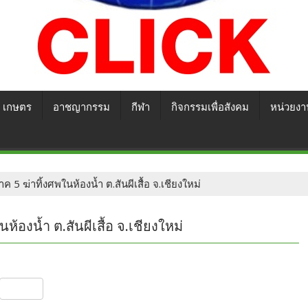
เกษตร
อาชญากรรม
กีฬา
กิจกรรมเพื่อสังคม
หน่วยงา
 5 ฆ่าทิ้งศพในห้องน้ำ ต.สันผีเสื้อ จ.เชียงใหม่
้องน้ำ ต.สันผีเสื้อ จ.เชียงใหม่
S