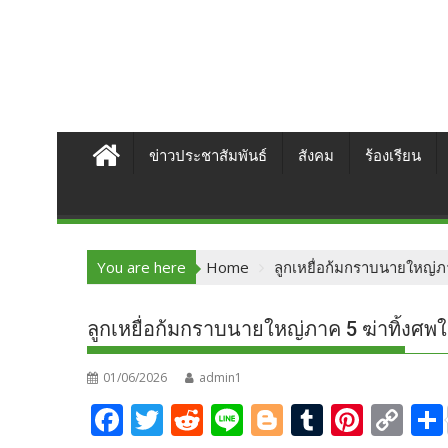
ข่าวประชาสัมพันธ์
สังคม
ร้องเรียน
You are here
Home
ลูกเหยื่อก้มกราบนายใหญ่ภาค
ลูกเหยื่อก้มกราบนายใหญ่ภาค 5 ฆ่าทิ้งศพในห
01/06/2026
admin1
F
T
R
Li
Bl
T
Pi
C