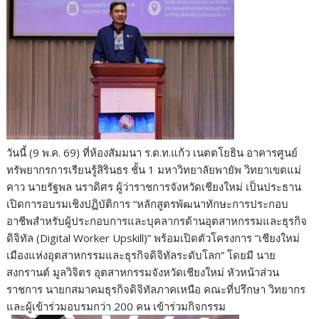
b
er
di
g
bl
e
y
e
o
t
er
r
st
Li
o
n
k
k
วันนี้ (9 พ.ค. 69) ที่ห้องสัมมนา ร.ต.ท.แก้ว เนตตโยธิน อาคารศูนย์
ทรัพยากรการเรียนรู้สิรินธร ชั้น 1 มหาวิทยาลัยพายัพ วิทยาเขตแม่
คาว นายรัฐพล นราดิศร ผู้ว่าราชการจังหวัดเชียงใหม่ เป็นประธาน
เปิดการอบรมเชิงปฏิบัติการ “หลักสูตรพัฒนาทักษะการประกอบ
อาชีพสำหรับผู้ประกอบการและบุคลากรด้านอุตสาหกรรมและธุรกิจ
ดิจิทัล (Digital Worker Upskill)” พร้อมเปิดตัวโครงการ “เชียงใหม่
เมืองแห่งอุตสาหกรรมและธุรกิจดิจิทัลระดับโลก” โดยมี นาย
สงกรานต์ มูลวิจิตร อุตสาหกรรมจังหวัดเชียงใหม่ หัวหน้าส่วน
ราชการ นายกสมาคมธุรกิจดิจิทัลภาคเหนือ คณะที่ปรึกษา วิทยากร
และผู้เข้าร่วมอบรมกว่า 200 คน เข้าร่วมกิจกรรม