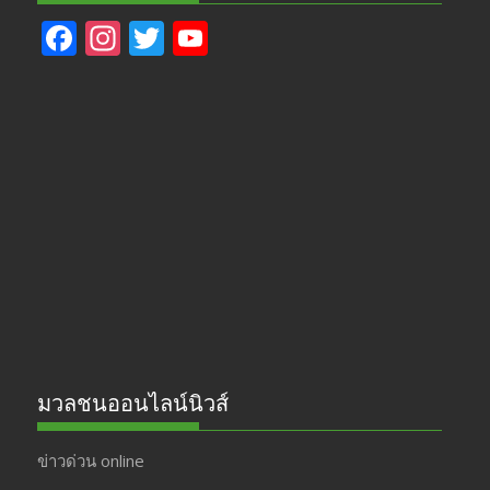
F
In
T
Y
ac
st
w
o
e
a
itt
u
b
gr
er
T
o
a
u
o
m
b
k
e
มวลชนออนไลน์นิวส์
ข่าวด่วน online