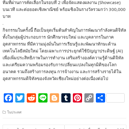
ทีมที่ผ่านการคัดเลือกในรอบที่ 2 เพื่อจัดแสดงผลงาน (Showcase)
บนเวที และต่อยอดเชิงพาณิชย์ พร้อมชิงเงินรางวัลรวมกว่า 300,000
บาท
.
กิจกรรมในครั้งนี้ ถือเป็นจุดเริ่มต้นสำคัญในการพัฒนากำลังคนดิจิทัล
ทั้งในกลุ่มผู้ประกอบการ นักศึกษาจบใหม่ และบุคลากรในภาค
อุตสาหกรรม ที่มีความมุ่งมั่นในการเรียนรู้และพัฒนาทักษะด้าน
เทคโนโลยีสมัยใหม่ โดยเฉพาะการประยุกต์ใช้ปัญญาประดิษฐ์ (AI)
เพื่อเพิ่มประสิทธิภาพในการทำงาน เสริมสร้างองค์ความรู้ด้านดิจิทัล
และเตรียมความพร้อมรองรับการเปลี่ยนแปลงในทุกมิติของโลก
อนาคต รวมถึงสร้างการลงทุน การจ้างงาน และการสร้างรายได้ใน
อุตสาหกรรมดิจิทัลของจังหวัดเชียงใหม่อย่างต่อเนื่องต่อไป
F
T
R
Li
Bl
T
Pi
C
S
ac
w
e
n
o
u
nt
o
h
ในประทศ
e
itt
d
e
g
m
er
p
ar
b
er
di
g
bl
e
y
e
แนะแนว