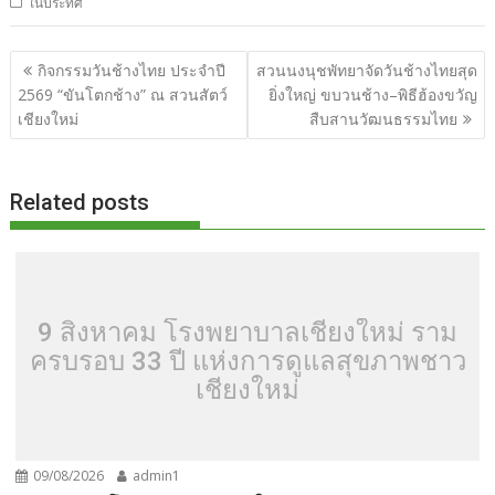
ในประทศ
e
itt
d
e
g
m
er
p
ar
b
er
di
g
bl
e
y
e
แนะแนว
กิจกรรมวันช้างไทย ประจำปี
สวนนงนุชพัทยาจัดวันช้างไทยสุด
o
t
er
r
st
Li
เรื่อง
2569 “ขันโตกช้าง” ณ สวนสัตว์
ยิ่งใหญ่ ขบวนช้าง–พิธีฮ้องขวัญ
o
n
เชียงใหม่
สืบสานวัฒนธรรมไทย
k
k
Related posts
9 สิงหาคม โรงพยาบาลเชียงใหม่ ราม
ครบรอบ 33 ปี แห่งการดูแลสุขภาพชาว
เชียงใหม่
09/08/2026
admin1