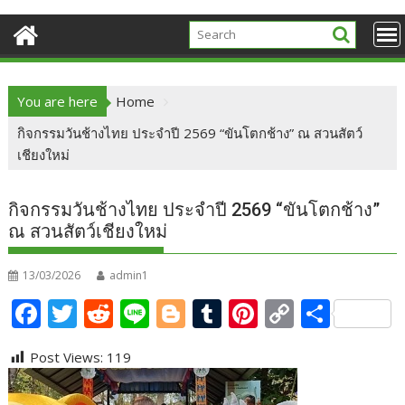
You are here
Home
กิจกรรมวันช้างไทย ประจำปี 2569 “ขันโตกช้าง” ณ สวนสัตว์
เชียงใหม่
กิจกรรมวันช้างไทย ประจำปี 2569 “ขันโตกช้าง”
ณ สวนสัตว์เชียงใหม่
13/03/2026
admin1
F
T
R
Li
Bl
T
Pi
C
S
ac
w
e
n
o
u
nt
o
h
Post Views:
119
e
itt
d
e
g
m
er
p
ar
b
er
di
g
bl
e
y
e