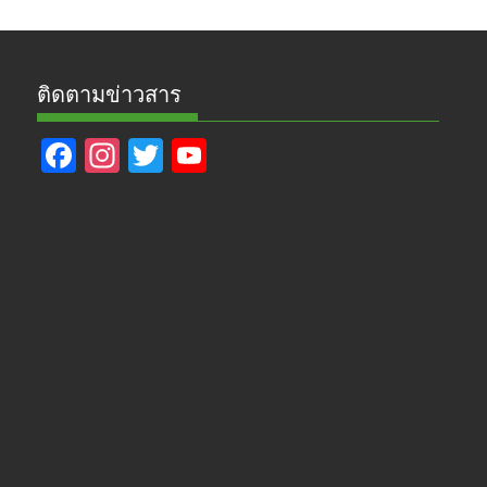
ติดตามข่าวสาร
F
In
T
Y
ac
st
w
o
e
a
itt
u
b
gr
er
T
o
a
u
o
m
b
k
e