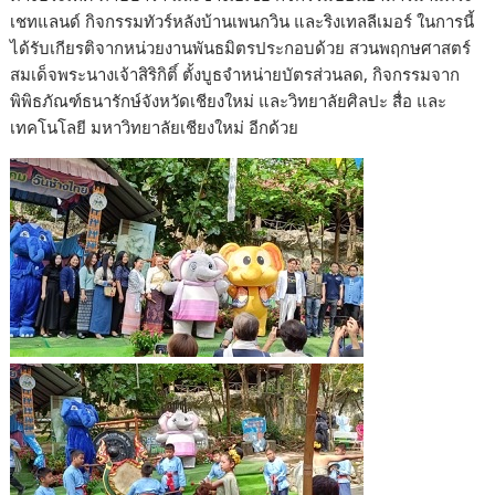
เชทแลนด์ กิจกรรมทัวร์หลังบ้านเพนกวิน และริงเทลลีเมอร์ ในการนี้
ได้รับเกียรติจากหน่วยงานพันธมิตรประกอบด้วย สวนพฤกษศาสตร์
สมเด็จพระนางเจ้าสิริกิติ์ ตั้งบูธจำหน่ายบัตรส่วนลด, กิจกรรมจาก
พิพิธภัณฑ์ธนารักษ์จังหวัดเชียงใหม่ และวิทยาลัยศิลปะ สื่อ และ
เทคโนโลยี มหาวิทยาลัยเชียงใหม่ อีกด้วย