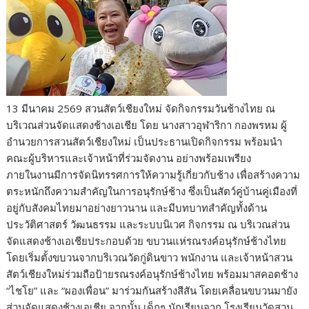
o
t
er
r
st
Li
o
n
k
k
13 มีนาคม 2569 สวนสัตว์เชียงใหม่ จัดกิจกรรมวันช้างไทย ณ
บริเวณส่วนจัดแสดงช้างเอเชีย โดย นางสาวอุฬาริกา กองพรหม ผู้
อำนวยการสวนสัตว์เชียงใหม่ เป็นประธานเปิดกิจกรรม พร้อมนำ
คณะผู้บริหารและเจ้าหน้าที่ร่วมจัดงาน อย่างพร้อมเพรียง
ภายในงานมีการจัดนิทรรศการให้ความรู้เกี่ยวกับช้าง เพื่อสร้างความ
ตระหนักถึงความสำคัญในการอนุรักษ์ช้าง ซึ่งเป็นสัตว์คู่บ้านคู่เมืองที่
อยู่กับสังคมไทยมาอย่างยาวนาน และมีบทบาทสำคัญทั้งด้าน
ประวัติศาสตร์ วัฒนธรรม และระบบนิเวศ กิจกรรม ณ บริเวณส่วน
จัดแสดงช้างเอเชียประกอบด้วย ขบวนแห่รณรงค์อนุรักษ์ช้างไทย
โดยเริ่มตั้งขบวนจากบริเวณวัดกู่ดินขาว พนักงาน และเจ้าหน้าสวน
สัตว์เชียงใหม่ร่วมถือป้ายรณรงค์อนุรักษ์ช้างไทย พร้อมมาสคอตช้าง
“ไชโย” และ “ผองเพื่อน” มาร่วมกันสร้างสีสัน โดยเคลื่อนขบวนมายัง
ส่วนจัดแสดงช้างเอเชีย จากนั้น เด็กๆ นักเรียนจาก โรงเรียนวัดสวน