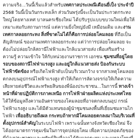
ความจริง….วันนี้เริ่มแล้วสำหรับ
เทศกาลประเพณีเดือนยี่เป็ง ประจำปี
2568
วันนี้เป็นวันกระทงเล็ก ส่วนวันพรุ่งนี้จะเป็นวันประกวดกระทง
ใหญ่โดยทางเทศ บาลนครเชียงใหม่ ได้ปรับรูปแบบขบวนใหม่เพื่อให้
เหมาะสมกับสถานการณ์ แต่ความยิ่งใหญ่ยังมี เหมือนเดิม และ
งาน
เทศกาลลอยกระทง สิ่งที่ขาดไม่ได้ก็คือการปล่อยโคมลอย
ที่ถือเป็น
สัญลักษณ์ ของงานเทศกาลลอยกระทง แต่ว่าการปล่อยโคมลอย จะ
ต้องไม่ปล่อยใกล้สถานีไฟฟ้าและใกล้แนวสายส่ง เพื่อเสริมสร้าง
ความรู้ ความเข้าใจ ให้กับหน่วยงานราชการ เอกชน
ชุมชนที่อยู่โดย
รอบของสถานีไฟฟ่าแรงสูง และอยู่ใกล้แนวสายส่ง ป้องกันระบบ
ไฟฟ้าขัดข้อง
หรือเกิดไฟฟ้าดับเป็นบริเวณกว้าง จากสาเหตุโคมลอย
ตกลงบนอุปกรณ์ไฟฟ้าแรงสูง ทำให้เกิดการลัดวงจรก่อให้เกิดความ
เสียหายต่อชีวิตและทรัพยสินของพี่น้องประชาชน….ในการนี้
ทางเจ้า
หน้าที่ฝ่ายปฏิบัติการภาคเหนือ การไฟฟ้าฝ่ายผลิตแห่งประเทศไทย
ได้ให้ข้อมูลถึงความอันตรายของโคมลอยที่อาจตกลงบนอุป กรณ์
ไฟฟ้าแรงสูง และได้มีตัวแทนของผู้นำชุมชนลงพื้นที่เยี่ยมชมลานไก
ไฟฟ้า
เพื่ออธิบายถึงผล กระทบถ้าหากมีโคมลอยตกลงมาในบริเวณที่
ตั้งอุปกรณ์สำคัญ
ในระบบไฟฟ้า เพราะฉนั้นทางจังหวัดเชียงใหม่ จึง
ได้ออกมาตรการคุมเข้มในการจุดปล่อยโคม เพื่อความปลอดภัยของ
พี่น้องประชาชนและทรัพย์สินที่อาจได้รับผลกระทบ และบทลงโทษที่