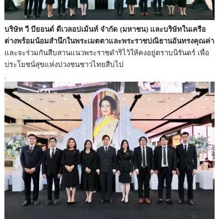
บริษัท วี บียอนด์ ดีเวลอปเม้นท์ จำกัด (มหาชน) และบริษัทในเครือ
ต่างพร้อมน้อมสำนึกในพระเมตตาและพระราชปณิธานอันทรงคุณค่า
และจะร่วมกันสืบสานแนวพระราชดำริไว้ให้คงอยู่ตราบนิรันดร์ เพื่อ
ประโยชน์สุขแห่งปวงชนชาวไทยสืบไป
.