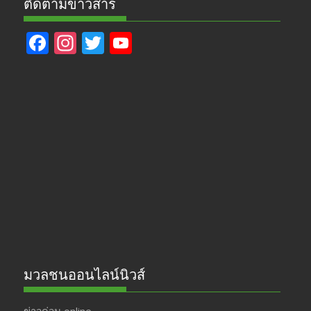
ติดตามข่าวสาร
F
In
T
Y
ac
st
w
o
e
a
itt
u
b
gr
er
T
o
a
u
o
m
b
k
e
มวลชนออนไลน์นิวส์
ข่าวด่วน online