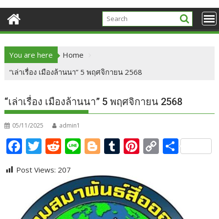
You are here
Home
“เล่าเรื่อง เมืองล้านนา” 5 พฤศจิกายน 2568
“เล่าเรื่อง เมืองล้านนา” 5 พฤศจิกายน 2568
05/11/2025
admin1
F
T
R
Li
Bl
T
Pi
C
S
ac
w
e
n
o
u
nt
o
h
Post Views:
207
e
itt
d
e
g
m
er
p
ar
b
er
di
g
bl
e
y
e
o
t
er
r
st
Li