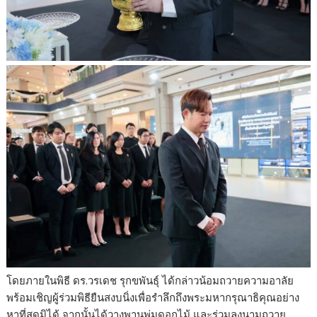
โดยภายในพิธี ดร.วรเดช รุกขพันธุ์ ได้กล่าวน้อมถวายความอาลัย
พร้อมเชิญผู้ร่วมพิธียืนสงบนิ่งเพื่อรำลึกถึงพระมหากรุณาธิคุณอย่าง
หาที่สุดมิได้ จากนั้นได้วางพานพุ่มดอกไม้ และร่วมลงนามถวาย