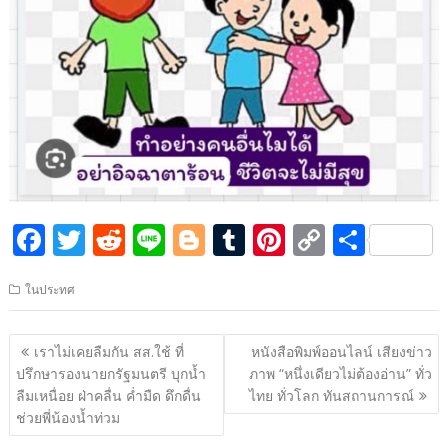
F
T
R
Li
Bl
T
Pi
C
S
ac
w
e
n
o
u
nt
o
h
ในประทศ
e
itt
d
e
g
m
er
p
ar
b
er
di
g
bl
e
y
e
แนะแนว
เราไม่เคยลืมกัน สส.ใช้ ที่
หนังสือพิมพ์ออนไลน์ เสียงข่าว
o
t
er
r
st
Li
เรื่อง
ปรึกษารองนายกรัฐมนตรี บุกน้ำ
ภาพ “หนึ่งเดียวไม่ต้องอ่าน” ทั่ว
o
n
ลืมเหนื่อย ฝ่าคลื่น ค่ำมืด ดึกดื่น
ไทย ทั่วโลก ทันสถานการณ์
ช่วยพี่น้องน้ำท่วม
k
k