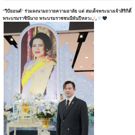
“วีบียอนด์” ร่วมลงนามถวายความอาลัย แด่ สมเด็จพระนางเจ้าสิริกิติ์
พระบรมราชินีนาถ พระบรมราชชนนีพันปีหลว
ง