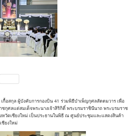
S
h
ar
ื้อสกุล ผู้บังคับการกองบิน 41 ร่วมพิธีบำเพ็ญกุศลสัตตมวาร เพื่อ
e
ชกุศลแด่สมเด็จพระนางเจ้าสิริกิติ์ พระบรมราชินีนาถ พระบรมราช
ังหวัดเชียงใหม่ เป็นประธานในพิธี ณ ศูนย์ประชุมและแสดงสินค้า
เชียงใหม่