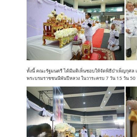
k
k
ทั้งนี้ คณะรัฐมนตรี ได้มีมติเห็นชอบให้จัดพิธีบำเพ็ญกุ
พระบรมราชชนนีพันปีหลวง ในวาระครบ 7 วัน 15 วัน 50 