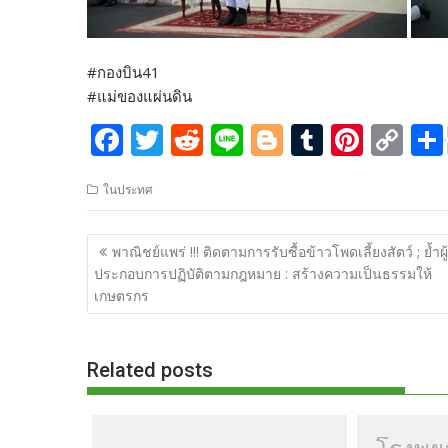
#กองบิน41
#แม่ของแผ่นดิน
F
T
R
Li
Bl
T
Pi
C
ac
w
e
n
o
u
nt
o
ในประทศ
e
itt
d
e
g
m
er
p
b
er
di
g
bl
e
y
แนะแนว
พาณิชย์แพร่ !!! ติดตามการรับซื้อข้าวโพดเลี้ยงสัตว์ ; ย้ำผู้
o
t
er
r
st
Li
เรื่อง
ประกอบการปฏิบัติตามกฎหมาย : สร้างความเป็นธรรมให้
o
n
เกษตรกร
k
k
Related posts