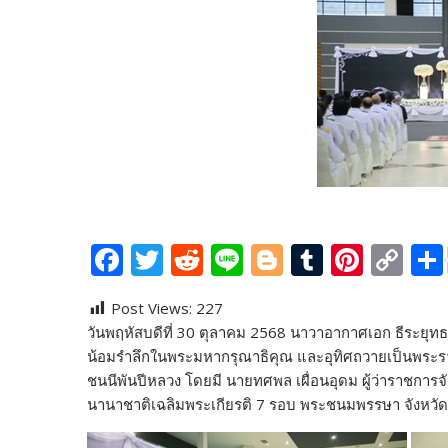
F
T
R
Li
Bl
T
Pi
C
ac
w
e
n
o
u
nt
o
Post Views:
227
e
itt
d
e
g
m
er
p
วันพฤหัสบดีที่ 30 ตุลาคม 2568 นาวาอากาศเอก ธีระยุทธ เก
b
er
di
g
bl
e
y
น้อมรำลึกในพระมหากรุณาธิคุณ และอุทิศถวายเป็นพระรา
o
t
er
r
st
Li
ชนนีพันปีหลวง โดยมี นายทศพล เผื่อนอุดม ผู้ว่าราชการจ
นานาชาติเฉลิมพระเกียรติ 7 รอบ พระชนมพรรษา จังหวัด
o
n