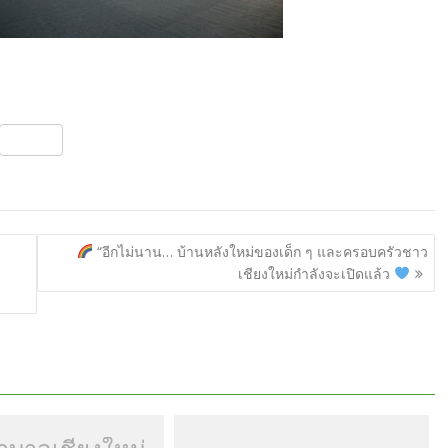
S
h
ar
e
“อีกไม่นาน… บ้านหลังใหม่ของเด็ก ๆ และครอบครัวชาว
เชียงใหม่กำลังจะเปิดแล้ว