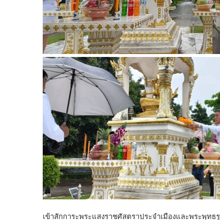
เข้าสักการะพระแสงราชศัสตราประจำเมืองและพระพุทธรูป