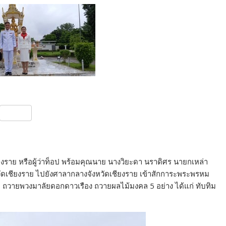
S
h
ar
e
ียงราย หรือผู้ว่าท็อป พร้อมคุณนาย นางวิยะดา นราดิศร นายกเหล่า
วัดเชียงราย ไปยังศาลากลางจังหวัดเชียงราย เข้าสักการะพระพรหม
่ม ถวายพวงมาลัยดอกดาวเรือง ถวายผลไม้มงคล 5 อย่าง ได้แก่ ทับทิม