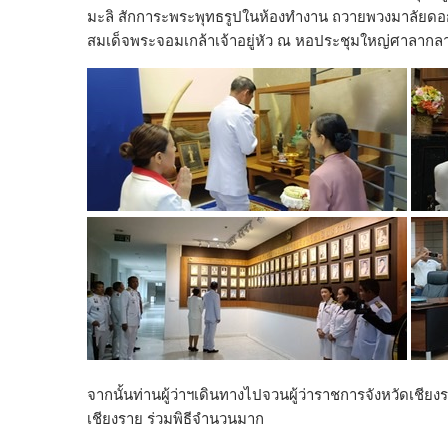
มะลิ สักการะพระพุทธรูปในห้องทำงาน ถวายพวงมาลัยด
สมเด็จพระจอมเกล้าเจ้าอยู่หัว ณ หอประชุมใหญ่ศาลากลา
จากนั้นท่านผู้ว่าฯเดินทางไปจวนผู้ว่าราชการจังหวัดเช
เชียงราย ร่วมพิธีจำนวนมาก