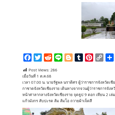
F
T
R
Li
Bl
T
Pi
C
ac
w
e
n
o
u
nt
o
Post Views:
286
e
itt
d
e
g
m
er
p
เมื่อวันที่ 1 ต.ค.68
b
er
di
g
bl
e
y
เวลา 07.00 น. นายรัฐพล นราดิศร ผู้ว่าราชการจังหวัดเช
o
t
er
r
st
Li
กาชาดจังหวัดเชียงราย เดินทางจากจวนผู้ว่าราชการจังห
หน้าศาลากลางจังหวัดเชียงราย จุดธูป 9 ดอก เทียน 2 เล
o
n
แก้วมังกร สับปะรด ส้ม ส้มโอ ถวายผ้าเจ็ดสี
k
k