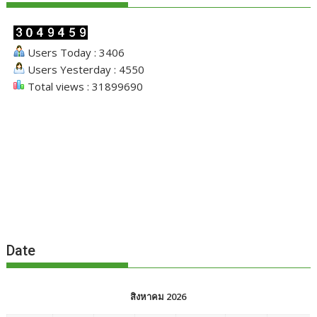
Users Today : 3406
Users Yesterday : 4550
Total views : 31899690
Date
สิงหาคม 2026