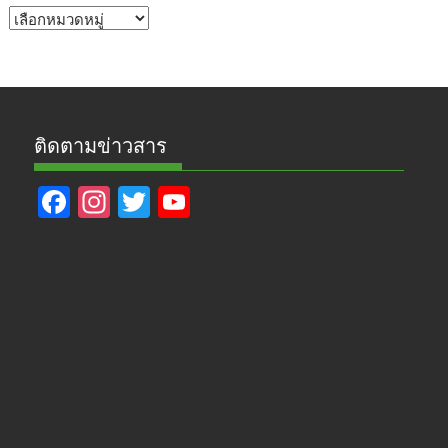
หัวข้อ
ข่าว
ติดตามข่าวสาร
F
In
T
Y
ac
st
w
o
e
a
itt
u
b
gr
er
T
o
a
u
o
m
b
k
e