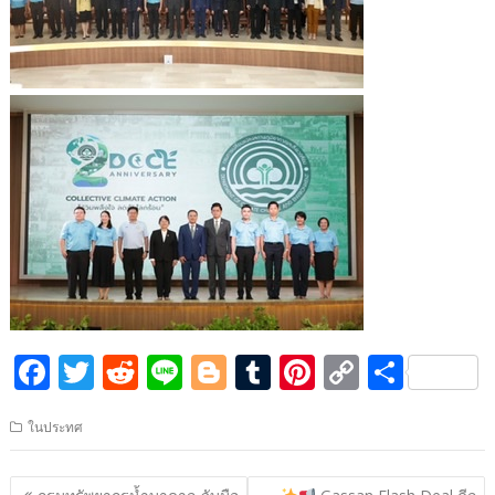
F
T
R
Li
Bl
T
Pi
C
S
ac
w
e
n
o
u
nt
o
h
ในประทศ
e
itt
d
e
g
m
er
p
ar
b
er
di
g
bl
e
y
e
แนะแนว