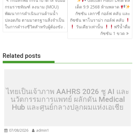
กรมทรัพยากรน้ำบาดาล จับมือ
Gassan Flash Deal ดีล
o
t
er
r
st
Li
เรื่อง
กรมราชทัณฑ์ ลงนาม (MOU)
เด็ด 9.9 2568 ห้ามพลาด
o
n
พัฒนาการดำเนินงานด้านน้ำ
กัซซัน เลกาซี่ กอล์ฟ คลับ และ
ปลอดภัย ตามมาตรฐานสิ่งจำเป็น
กัซซัน พาโนราม่า กอล์ฟ คลับ
k
k
ในการดำรงชีวิตสำหรับผู้ต้องขัง .
วันเดียวเท่านั้น
ฟรีน้ำดื่ม
กัซซัน 1 ขวด
Related posts
ไทยเป็นเจ้าภาพ AAHRS 2026 ชู AI และ
นวัตกรรมการแพทย์ ผลักดัน Medical
Hub และศูนย์กลางปลูกผมแห่งเอเชีย
07/08/2026
admin1