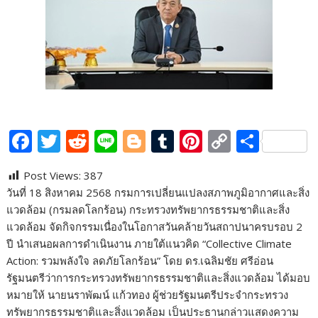
F
T
R
Li
Bl
T
Pi
C
S
ac
w
e
n
o
u
nt
o
h
Post Views:
387
e
itt
d
e
g
m
er
p
ar
​วันที่ 18 สิงหาคม 2568 กรมการเปลี่ยนแปลงสภาพภูมิอากาศและสิ่ง
b
er
di
g
bl
e
y
e
แวดล้อม (กรมลดโลกร้อน) กระทรวงทรัพยากรธรรมชาติและสิ่ง
o
t
er
r
st
Li
แวดล้อม จัดกิจกรรมเนื่องในโอกาสวันคล้ายวันสถาปนาครบรอบ 2
ปี นำเสนอผลการดำเนินงาน ภายใต้แนวคิด “Collective Climate
o
n
Action: รวมพลังใจ ลดภัยโลกร้อน” โดย ดร.เฉลิมชัย ศรีอ่อน
k
k
รัฐมนตรีว่าการกระทรวงทรัพยากรธรรมชาติและสิ่งแวดล้อม ได้มอบ
หมายให้ นายนราพัฒน์ แก้วทอง ผู้ช่วยรัฐมนตรีประจำกระทรวง
ทรัพยากรธรรมชาติและสิ่งแวดล้อม เป็นประธานกล่าวแสดงความ