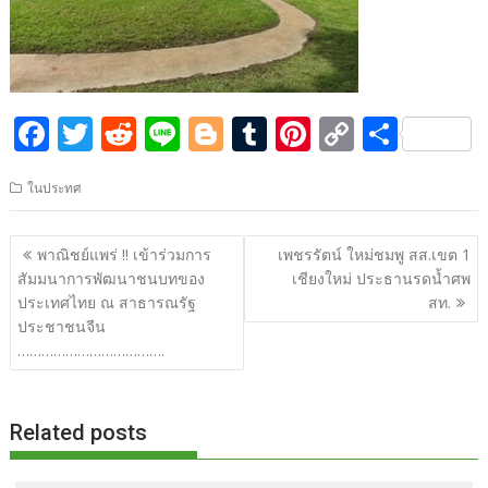
F
T
R
Li
Bl
T
Pi
C
S
ac
w
e
n
o
u
nt
o
h
ในประทศ
e
itt
d
e
g
m
er
p
ar
b
er
di
g
bl
e
y
e
แนะแนว
พาณิชย์แพร่ !! เข้าร่วมการ
เพชรรัตน์ ใหม่ชมพู สส.เขต 1
o
t
er
r
st
Li
เรื่อง
สัมมนาการพัฒนาชนบทของ
เชียงใหม่ ประธานรดน้ำศพ
o
n
ประเทศไทย ณ สาธารณรัฐ
สท.
ประชาชนจีน
k
k
……………………………….
Related posts