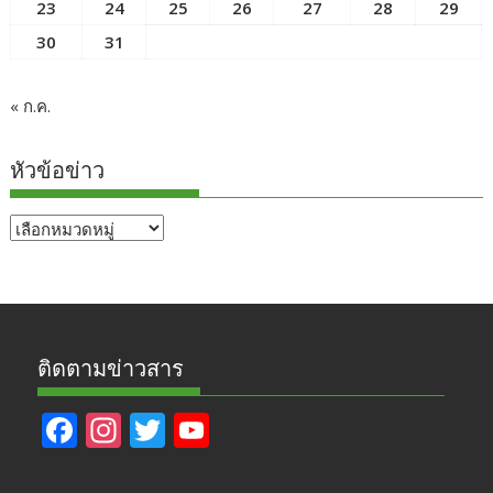
23
24
25
26
27
28
29
30
31
« ก.ค.
หัวข้อข่าว
หัวข้อ
ข่าว
ติดตามข่าวสาร
F
In
T
Y
ac
st
w
o