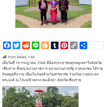
F
T
R
Li
Bl
T
Pi
C
S
ac
w
e
n
o
u
nt
o
h
Post Views:
149
e
itt
d
e
g
m
er
p
ar
เมื่อวันที่ 18 กรกฏาคม 2568 พี่น้องประชาชนทุกหมู่เหล่าในจังหวัด
b
er
di
g
bl
e
y
e
เชียงราย ทั้งหน่วยงานราชการ หน่วยงานภาครัฐ ภาคเอกชน ได้ร่วม
o
t
er
r
st
Li
กันสดุดดีถวาย เนื่องในวันคล้ายวันสรรคาลัย ร่วมกันถวายพระพร
พระองค์ ณ ไร่แม่ฟ้าหลวง สมเด็จย่า จังหวัดเชียงราย
o
n
k
k