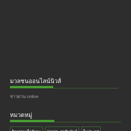
e
a
itt
u
b
gr
er
T
o
a
u
o
m
b
k
e
มวลชนออนไลน์นิวส์
ข่าวด่วน online
หมวดหมู่